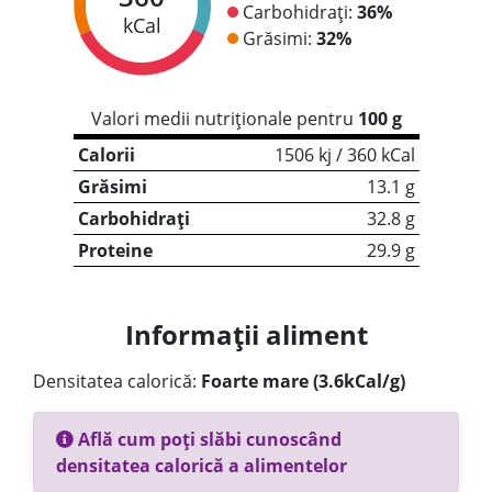
Carbohidrați:
36%
kCal
Grăsimi:
32%
Valori medii nutriționale pentru
100 g
Calorii
1506 kj / 360 kCal
Grăsimi
13.1 g
Carbohidrați
32.8 g
Proteine
29.9 g
Informații aliment
Densitatea calorică:
Foarte mare (3.6kCal/g)
Află cum poți slăbi cunoscând
densitatea calorică a alimentelor