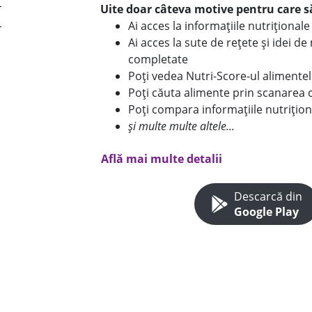
Uite doar câteva motive pentru care să
Ai acces la informațiile nutriționa
Ai acces la sute de rețete și idei d
completate
Poți vedea Nutri-Score-ul alimente
Poți căuta alimente prin scanarea 
Poți compara informațiile nutrițion
și multe multe altele...
Află mai multe detalii
Descarcă din
Google Play