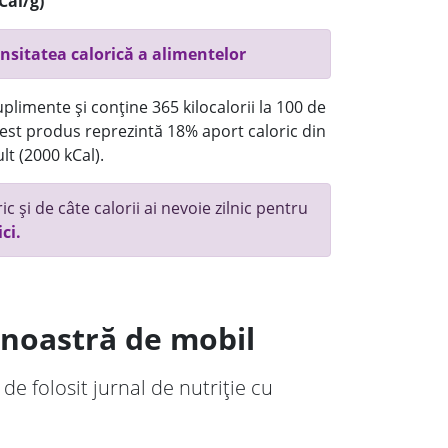
Cal/g)
nsitatea calorică a alimentelor
plimente și conține 365 kilocalorii la 100 de
st produs reprezintă 18% aport caloric din
lt (2000 kCal).
c și de câte calorii ai nevoie zilnic pentru
ici.
a noastră de mobil
 de folosit jurnal de nutriție cu