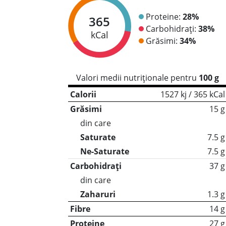
Proteine:
28%
365
Carbohidrați:
38%
kCal
Grăsimi:
34%
Valori medii nutriționale pentru
100 g
Calorii
1527 kj / 365 kCal
Grăsimi
15 g
din care
Saturate
7.5 g
Ne-Saturate
7.5 g
Carbohidrați
37 g
din care
Zaharuri
1.3 g
Fibre
14 g
Proteine
27 g