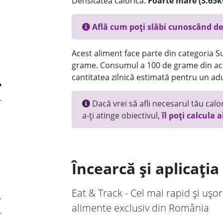
Densitatea calorică:
Foarte mare (3.65k
Află cum poți slăbi cunoscând de
Acest aliment face parte din categoria Su
grame. Consumul a 100 de grame din ace
cantitatea zilnică estimată pentru un adu
Dacă vrei să afli necesarul tău calori
a-ți atinge obiectivul,
îl poți calcula a
Încearcă și aplicați
Eat & Track - Cel mai rapid și ușor
alimente exclusiv din România