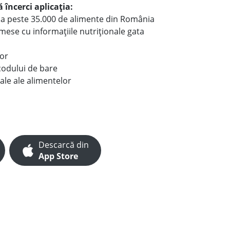
 încerci aplicația:
le a peste 35.000 de alimente din România
e mese cu informațiile nutriționale gata
lor
codului de bare
ale ale alimentelor
Descarcă din
App Store