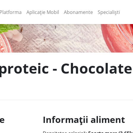
(current)
(current)
Platforma
Aplicație Mobil
Abonamente
Specialiști
 proteic - Chocolat
le
Informații aliment