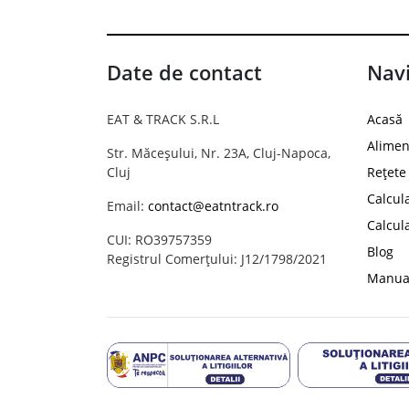
Date de contact
Navi
EAT & TRACK S.R.L
Acasă
Alimen
Str. Măceșului, Nr. 23A, Cluj-Napoca,
Cluj
Rețete
Calcul
Email:
contact@eatntrack.ro
Calcul
CUI: RO39757359
Blog
Registrul Comerțului: J12/1798/2021
Manual