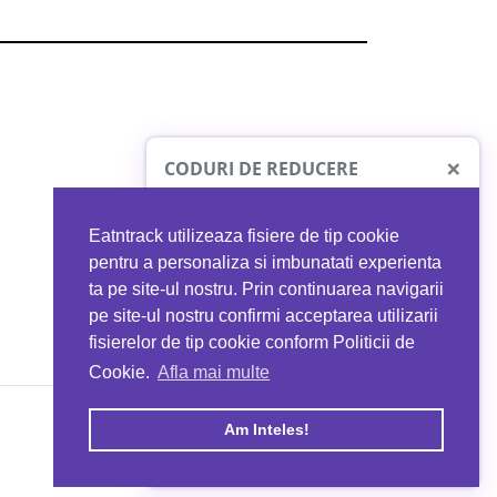
×
CODURI DE REDUCERE
Eatntrack utilizeaza fisiere de tip cookie
O41
MYPROTEIN
pentru a personaliza si imbunatati experienta
ta pe site-ul nostru. Prin continuarea navigarii
 orice comandă
Ai
40%
reducere la orice comandă
pe site-ul nostru confirmi acceptarea utilizarii
EATNTRACK
folosind codul
EATTRACK
fisierelor de tip cookie conform Politicii de
Cookie.
Afla mai multe
acum
Profită acum
Am Inteles!
Copyright © 2026 EAT & TRACK S.R.L