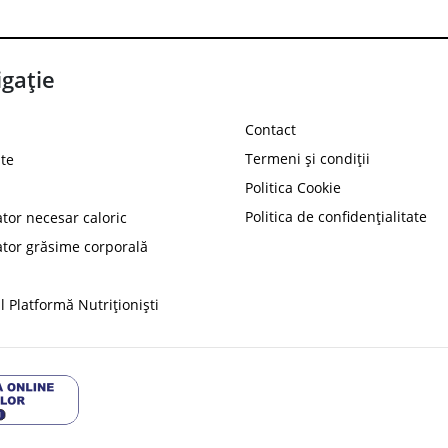
gație
Contact
Termeni și condiții
te
Politica Cookie
Politica de confidențialitate
ator necesar caloric
PROT
ator grăsime corporală
Ai
10%
reducere la
folosind codul
 Platformă Nutriționiști
Profită 