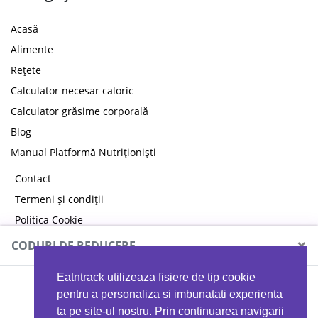
Acasă
Alimente
Rețete
Calculator necesar caloric
Calculator grăsime corporală
Blog
Manual Platformă Nutriționiști
Contact
Termeni și condiții
Politica Cookie
Politica de confidențialitate
×
CODURI DE REDUCERE
Eatntrack utilizeaza fisiere de tip cookie
MYPROTEIN
pentru a personaliza si imbunatati experienta
ta pe site-ul nostru. Prin continuarea navigarii