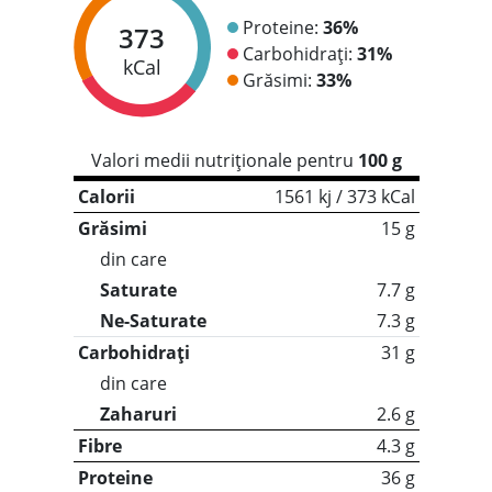
Proteine:
36%
373
Carbohidrați:
31%
kCal
Grăsimi:
33%
Valori medii nutriționale pentru
100 g
Calorii
1561 kj / 373 kCal
Grăsimi
15 g
din care
Saturate
7.7 g
Ne-Saturate
7.3 g
Carbohidrați
31 g
din care
Zaharuri
2.6 g
Fibre
4.3 g
Proteine
36 g