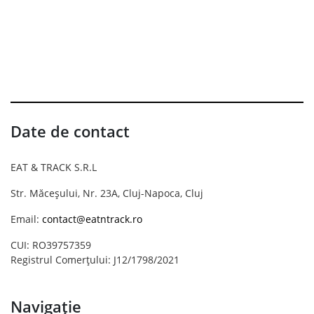
Date de contact
EAT & TRACK S.R.L
Str. Măceșului, Nr. 23A, Cluj-Napoca, Cluj
Email:
contact@eatntrack.ro
CUI: RO39757359
Registrul Comerțului: J12/1798/2021
Navigație