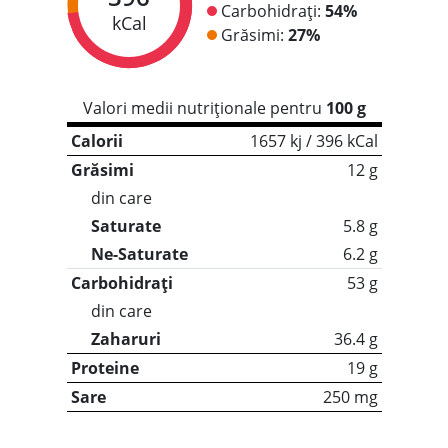
Carbohidrați:
54%
kCal
Grăsimi:
27%
Valori medii nutriționale pentru
100 g
Calorii
1657 kj / 396 kCal
Grăsimi
12 g
din care
Saturate
5.8 g
Ne-Saturate
6.2 g
Carbohidrați
53 g
din care
Zaharuri
36.4 g
Proteine
19 g
Sare
250 mg