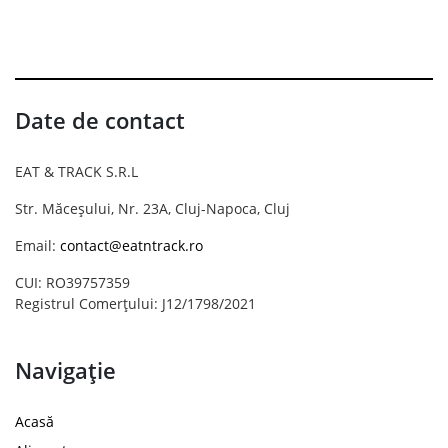
Date de contact
EAT & TRACK S.R.L
Str. Măceșului, Nr. 23A, Cluj-Napoca, Cluj
Email:
contact@eatntrack.ro
CUI: RO39757359
Registrul Comerțului: J12/1798/2021
Navigație
Acasă