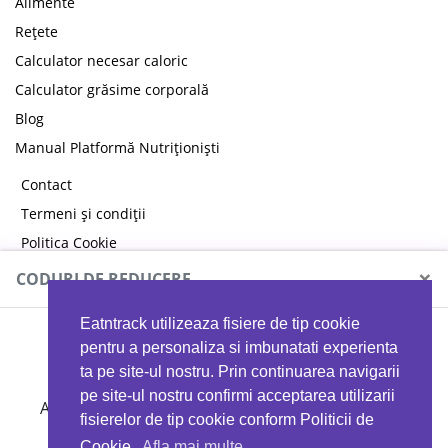
Alimente
Rețete
Calculator necesar caloric
Calculator grăsime corporală
Blog
Manual Platformă Nutriționiști
Contact
Termeni și condiții
Politica Cookie
Politica de confidențialitate
×
CODURI DE REDUCERE
Eatntrack utilizeaza fisiere de tip cookie
MYPROTEIN
pentru a personaliza si imbunatati experienta
ta pe site-ul nostru. Prin continuarea navigarii
pe site-ul nostru confirmi acceptarea utilizarii
Ai
40%
reducere la orice comandă folosind codul
fisierelor de tip cookie conform Politicii de
EATTRACK
Cookie.
Afla mai multe