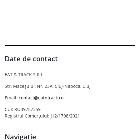
Date de contact
EAT & TRACK S.R.L
Str. Măceșului, Nr. 23A, Cluj-Napoca, Cluj
Email:
contact@eatntrack.ro
CUI: RO39757359
Registrul Comerțului: J12/1798/2021
Navigație