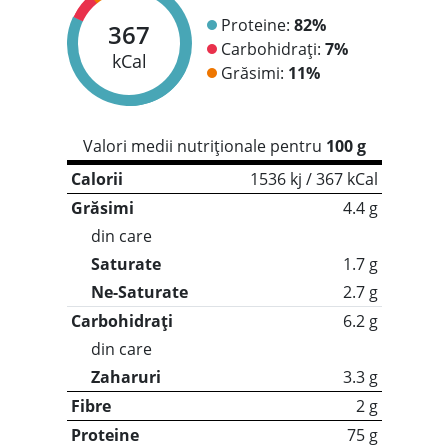
Proteine:
82%
367
Carbohidrați:
7%
kCal
Grăsimi:
11%
Valori medii nutriționale pentru
100 g
Calorii
1536 kj / 367 kCal
Grăsimi
4.4 g
din care
Saturate
1.7 g
Ne-Saturate
2.7 g
Carbohidrați
6.2 g
din care
Zaharuri
3.3 g
Fibre
2 g
Proteine
75 g