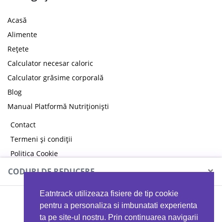
Acasă
Alimente
Rețete
Calculator necesar caloric
Calculator grăsime corporală
Blog
Manual Platformă Nutriționiști
Contact
Termeni și condiții
Politica Cookie
Politica de confidențialitate
×
CODURI DE REDUCERE
Eatntrack utilizeaza fisiere de tip cookie
MYPROTEIN
pentru a personaliza si imbunatati experienta
ta pe site-ul nostru. Prin continuarea navigarii