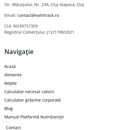
Str. Măceșului, Nr. 23A, Cluj-Napoca, Cluj
Email:
contact@eatntrack.ro
CUI: RO39757359
Registrul Comerțului: J12/1798/2021
Navigație
Acasă
Alimente
Rețete
Calculator necesar caloric
Calculator grăsime corporală
Blog
Manual Platformă Nutriționiști
Contact