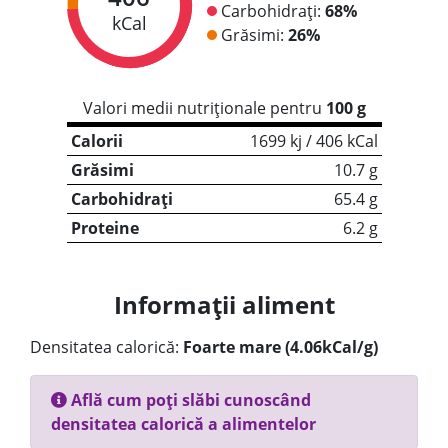
Carbohidrați:
68%
kCal
Grăsimi:
26%
Valori medii nutriționale pentru
100 g
Calorii
1699 kj / 406 kCal
Grăsimi
10.7 g
Carbohidrați
65.4 g
Proteine
6.2 g
Informații aliment
Densitatea calorică:
Foarte mare (4.06kCal/g)
Află cum poți slăbi cunoscând
densitatea calorică a alimentelor