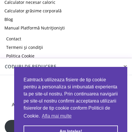
Calculator necesar caloric
Calculator grăsime corporală
Blog
Manual Platformă Nutriționiști
Contact
Termeni și condiții
Politica Cookie
Politica de confidențialitate
×
CODURI DE REDUCERE
Eatntrack utilizeaza fisiere de tip cookie
MYPROTEIN
pentru a personaliza si imbunatati experienta
ta pe site-ul nostru. Prin continuarea navigarii
pe site-ul nostru confirmi acceptarea utilizarii
Ai
40%
reducere la orice comandă folosind codul
fisierelor de tip cookie conform Politicii de
EATTRACK
Cookie.
Afla mai multe
Profită acum
Am Inteles!