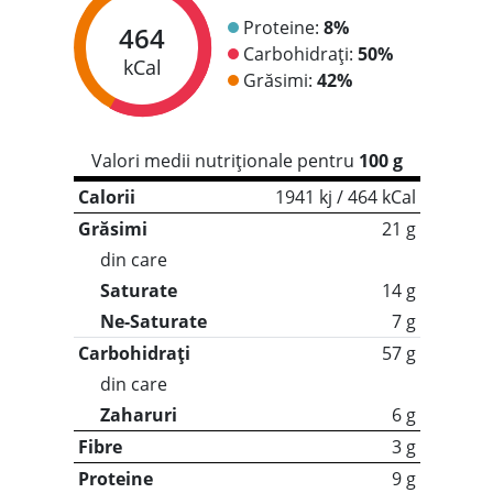
Proteine:
8%
464
Carbohidrați:
50%
kCal
Grăsimi:
42%
Valori medii nutriționale pentru
100 g
Calorii
1941 kj / 464 kCal
Grăsimi
21 g
din care
Saturate
14 g
Ne-Saturate
7 g
Carbohidrați
57 g
din care
Zaharuri
6 g
Fibre
3 g
Proteine
9 g