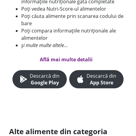
informațiile nutriționale gata completate
Poți vedea Nutri-Score-ul alimentelor
Poți căuta alimente prin scanarea codului de
bare
Poți compara informațiile nutriționale ale
alimentelor
și multe multe altele...
Află mai multe detalii
Descarcă din
Descarcă din
Google Play
App Store
Alte alimente din categoria