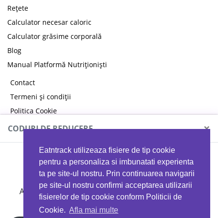
Rețete
Calculator necesar caloric
Calculator grăsime corporală
Blog
Manual Platformă Nutriționiști
Contact
Termeni și condiții
Politica Cookie
Politica de confidențialitate
×
CODURI DE REDUCERE
Eatntrack utilizeaza fisiere de tip cookie
MYPROTEIN
pentru a personaliza si imbunatati experienta
ta pe site-ul nostru. Prin continuarea navigarii
pe site-ul nostru confirmi acceptarea utilizarii
Ai
40%
reducere la orice comandă folosind codul
fisierelor de tip cookie conform Politicii de
EATTRACK
Cookie.
Afla mai multe