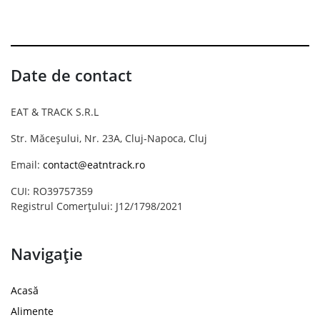
Date de contact
EAT & TRACK S.R.L
Str. Măceșului, Nr. 23A, Cluj-Napoca, Cluj
Email:
contact@eatntrack.ro
CUI: RO39757359
Registrul Comerțului: J12/1798/2021
Navigație
Acasă
Alimente