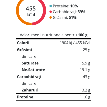
Proteine:
10%
455
Carbohidrați:
39%
kCal
Grăsimi:
51%
Valori medii nutriționale pentru
100 g
Calorii
1904 kj / 455 kCal
Grăsimi
25 g
din care
Saturate
5.9 g
Ne-Saturate
19.1 g
Carbohidrați
43 g
din care
Zaharuri
13.2 g
Proteine
11.6 g