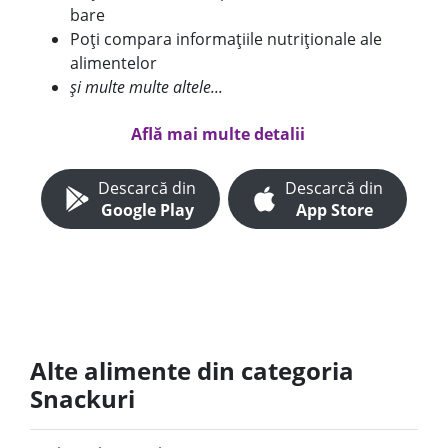
bare
Poți compara informațiile nutriționale ale
alimentelor
și multe multe altele...
Află mai multe detalii
Descarcă din
Descarcă din
Google Play
App Store
Alte alimente din categoria
Snackuri