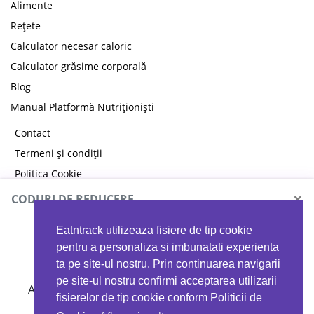
Alimente
Rețete
Calculator necesar caloric
Calculator grăsime corporală
Blog
Manual Platformă Nutriționiști
Contact
Termeni și condiții
Politica Cookie
Politica de confidențialitate
×
CODURI DE REDUCERE
Eatntrack utilizeaza fisiere de tip cookie
MYPROTEIN
pentru a personaliza si imbunatati experienta
ta pe site-ul nostru. Prin continuarea navigarii
pe site-ul nostru confirmi acceptarea utilizarii
Ai
40%
reducere la orice comandă folosind codul
fisierelor de tip cookie conform Politicii de
EATTRACK