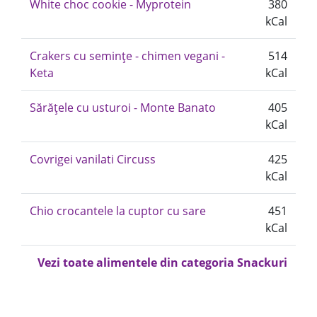
White choc cookie - Myprotein
380
kCal
Crakers cu semințe - chimen vegani -
514
Keta
kCal
Sărățele cu usturoi - Monte Banato
405
kCal
Covrigei vanilati Circuss
425
kCal
Chio crocantele la cuptor cu sare
451
kCal
Vezi toate alimentele din categoria Snackuri