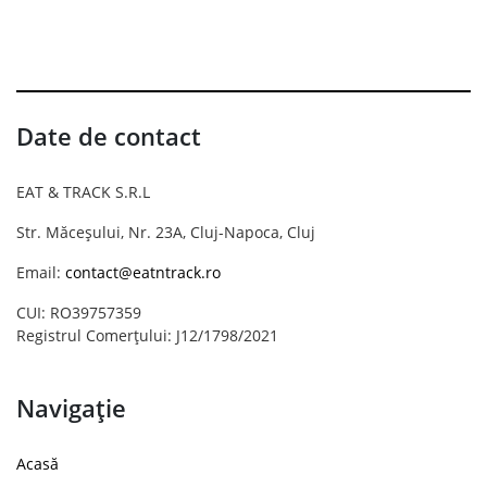
Date de contact
EAT & TRACK S.R.L
Str. Măceșului, Nr. 23A, Cluj-Napoca, Cluj
Email:
contact@eatntrack.ro
CUI: RO39757359
Registrul Comerțului: J12/1798/2021
Navigație
Acasă