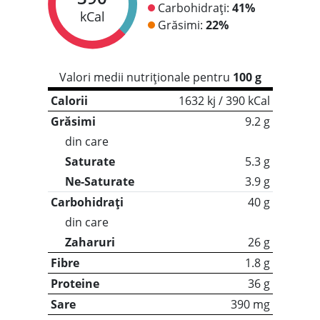
Carbohidrați:
41%
kCal
Grăsimi:
22%
Valori medii nutriționale pentru
100 g
Calorii
1632 kj / 390 kCal
Grăsimi
9.2 g
din care
Saturate
5.3 g
Ne-Saturate
3.9 g
Carbohidrați
40 g
din care
Zaharuri
26 g
Fibre
1.8 g
Proteine
36 g
Sare
390 mg