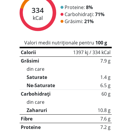
Proteine:
8%
334
Carbohidrați:
71%
kCal
Grăsimi:
21%
Valori medii nutriționale pentru
100 g
Calorii
1397 kj / 334 kCal
Grăsimi
7.9 g
din care
Saturate
1.4 g
Ne-Saturate
6.5 g
Carbohidrați
60 g
din care
Zaharuri
10.8 g
Fibre
7.6 g
Proteine
7.2 g