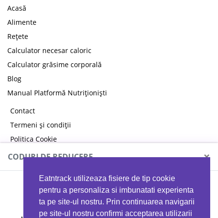
Acasă
Alimente
Rețete
Calculator necesar caloric
Calculator grăsime corporală
Blog
Manual Platformă Nutriționiști
Contact
Termeni și condiții
Politica Cookie
Politica de confidențialitate
×
CODURI DE REDUCERE
Eatntrack utilizeaza fisiere de tip cookie
MYPROTEIN
pentru a personaliza si imbunatati experienta
ta pe site-ul nostru. Prin continuarea navigarii
pe site-ul nostru confirmi acceptarea utilizarii