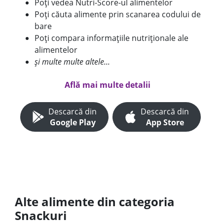
Poți vedea Nutri-Score-ul alimentelor
Poți căuta alimente prin scanarea codului de
bare
Poți compara informațiile nutriționale ale
alimentelor
și multe multe altele...
Află mai multe detalii
Descarcă din
Descarcă din
Google Play
App Store
Alte alimente din categoria
Snackuri