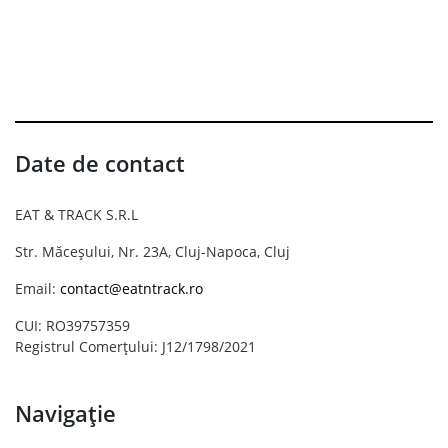
Date de contact
EAT & TRACK S.R.L
Str. Măceșului, Nr. 23A, Cluj-Napoca, Cluj
Email:
contact@eatntrack.ro
CUI: RO39757359
Registrul Comerțului: J12/1798/2021
Navigație