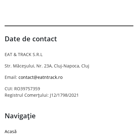
Date de contact
EAT & TRACK S.R.L
Str. Măceșului, Nr. 23A, Cluj-Napoca, Cluj
Email:
contact@eatntrack.ro
CUI: RO39757359
Registrul Comerțului: J12/1798/2021
Navigație
Acasă