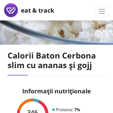
eat & track
Calorii Baton Cerbona
slim cu ananas și gojj
Informații nutriționale
Proteine:
7%
346