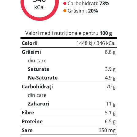
Carbohidrați:
73%
kCal
Grăsimi:
20%
Valori medii nutriționale pentru
100 g
Calorii
1448 kj / 346 kCal
Grăsimi
8.8 g
din care
Saturate
3.9 g
Ne-Saturate
4.9 g
Carbohidrați
70 g
din care
Zaharuri
11 g
Fibre
5.1 g
Proteine
6.5 g
Sare
350 mg