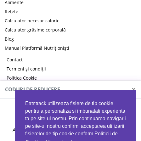
Alimente
Rețete
Calculator necesar caloric
Calculator grăsime corporală
Blog
Manual Platformă Nutriționiști
Contact
Termeni și condiții
Politica Cookie
Politica de confidențialitate
×
CODURI DE REDUCERE
Eatntrack utilizeaza fisiere de tip cookie
MYPROTEIN
pentru a personaliza si imbunatati experienta
ta pe site-ul nostru. Prin continuarea navigarii
pe site-ul nostru confirmi acceptarea utilizarii
Ai
40%
reducere la orice comandă folosind codul
fisierelor de tip cookie conform Politicii de
EATTRACK