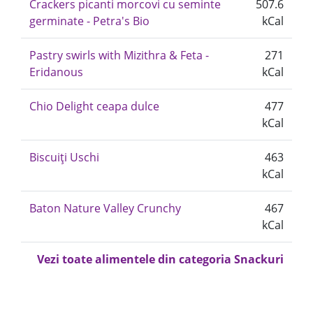
Crackers picanti morcovi cu seminte
507.6
germinate - Petra's Bio
kCal
Pastry swirls with Mizithra & Feta -
271
Eridanous
kCal
Chio Delight ceapa dulce
477
kCal
Biscuiți Uschi
463
kCal
Baton Nature Valley Crunchy
467
kCal
Vezi toate alimentele din categoria Snackuri