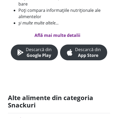
bare
Poți compara informațiile nutriționale ale
alimentelor
și multe multe altele...
Află mai multe detalii
Descarcă din
Descarcă din
Google Play
App Store
Alte alimente din categoria
Snackuri