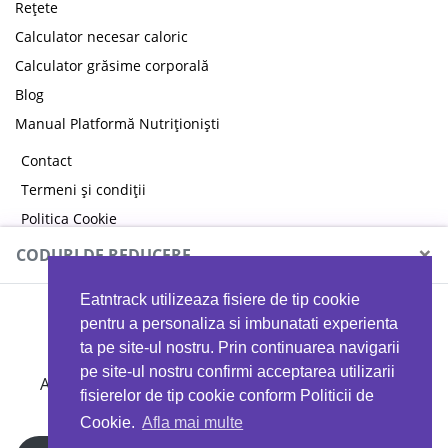
Rețete
Calculator necesar caloric
Calculator grăsime corporală
Blog
Manual Platformă Nutriționiști
Contact
Termeni și condiții
Politica Cookie
Politica de confidențialitate
×
CODURI DE REDUCERE
Eatntrack utilizeaza fisiere de tip cookie
MYPROTEIN
pentru a personaliza si imbunatati experienta
ta pe site-ul nostru. Prin continuarea navigarii
pe site-ul nostru confirmi acceptarea utilizarii
Ai
40%
reducere la orice comandă folosind codul
fisierelor de tip cookie conform Politicii de
EATTRACK
Cookie.
Afla mai multe