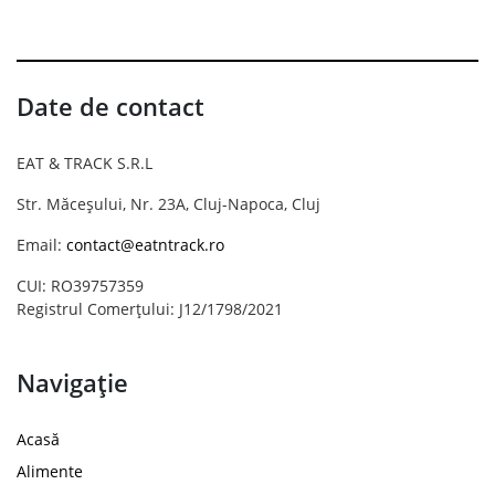
Date de contact
EAT & TRACK S.R.L
Str. Măceșului, Nr. 23A, Cluj-Napoca, Cluj
Email:
contact@eatntrack.ro
CUI: RO39757359
Registrul Comerțului: J12/1798/2021
Navigație
Acasă
Alimente