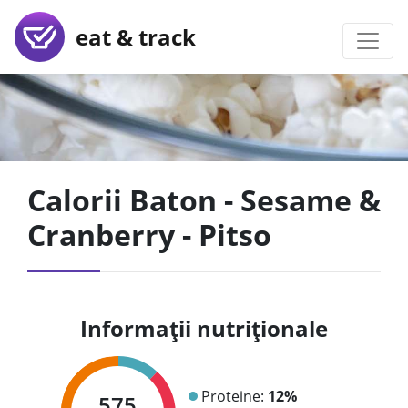
eat & track
Calorii Baton - Sesame &
Cranberry - Pitso
Informații nutriționale
Proteine:
12%
575