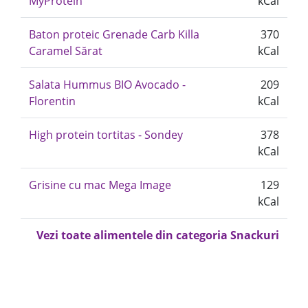
MyProtein
kCal
Baton proteic Grenade Carb Killa
370
Caramel Sărat
kCal
Salata Hummus BIO Avocado -
209
Florentin
kCal
High protein tortitas - Sondey
378
kCal
Grisine cu mac Mega Image
129
kCal
Vezi toate alimentele din categoria Snackuri