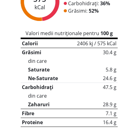
Carbohidrați:
36%
kCal
Grăsimi:
52%
Valori medii nutriționale pentru
100 g
Calorii
2406 kj / 575 kCal
Grăsimi
30.4 g
din care
Saturate
5.8 g
Ne-Saturate
24.6 g
Carbohidrați
47.5 g
din care
Zaharuri
28.9 g
Fibre
7.1 g
Proteine
16.4 g