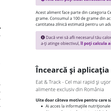
Acest aliment face parte din categoria Ce
grame. Consumul a 100 de grame din ace
cantitatea zilnică estimată pentru un adu
Dacă vrei să afli necesarul tău calori
a-ți atinge obiectivul,
îl poți calcula a
Încearcă și aplicați
Eat & Track - Cel mai rapid și ușor
alimente exclusiv din România
Uite doar câteva motive pentru care să
Ai acces la informațiile nutriționa