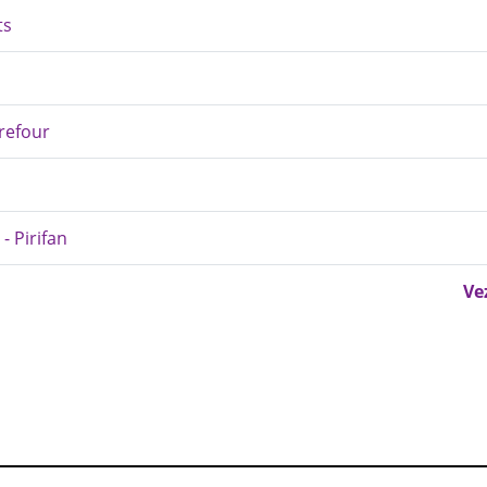
ts
rrefour
- Pirifan
Ve