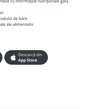
e mese cu informațiile nutriționale gata
lor
codului de bare
ale ale alimentelor
Descarcă din
App Store