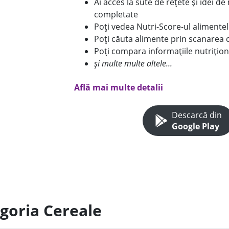
Ai acces la sute de rețete și idei d
completate
Poți vedea Nutri-Score-ul alimente
Poți căuta alimente prin scanarea 
Poți compara informațiile nutrițion
și multe multe altele...
Află mai multe detalii
Descarcă din
Google Play
egoria Cereale