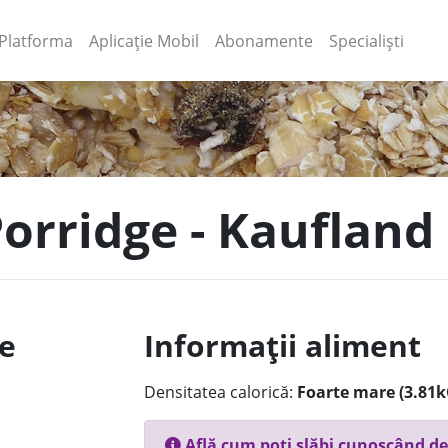
(current)
(current)
Platforma
Aplicație Mobil
Abonamente
Specialiști
Porridge - Kaufland
le
Informații aliment
Densitatea calorică:
Foarte mare (3.81k
Află cum poți slăbi cunoscând de