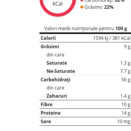
kCal
Grăsimi:
22%
Valori medii nutriționale pentru
100 g
Calorii
1594 kj / 381 kCal
Grăsimi
9 g
din care
Saturate
1.3 g
Ne-Saturate
7.7 g
Carbohidrați
56 g
din care
Zaharuri
1.4 g
Fibre
10 g
Proteine
14 g
Sare
10 mg