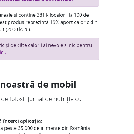
reale și conține 381 kilocalorii la 100 de
st produs reprezintă 19% aport caloric din
lt (2000 kCal).
c și de câte calorii ai nevoie zilnic pentru
ici.
a noastră de mobil
 de folosit jurnal de nutriție cu
 încerci aplicația:
le a peste 35.000 de alimente din România