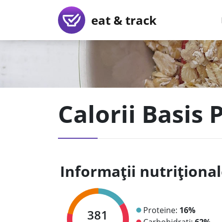
eat & track
Calorii Basis 
Informații nutriționa
Proteine:
16%
381
Carbohidrați:
62%