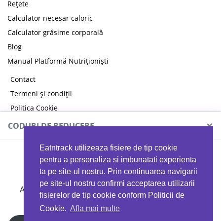
Rețete
Calculator necesar caloric
Calculator grăsime corporală
Blog
Manual Platformă Nutriționiști
Contact
Termeni și condiții
Politica Cookie
Politica de confidențialitate
×
CODURI DE REDUCERE
Eatntrack utilizeaza fisiere de tip cookie
MYPROTEIN
pentru a personaliza si imbunatati experienta
ta pe site-ul nostru. Prin continuarea navigarii
pe site-ul nostru confirmi acceptarea utilizarii
Ai
40%
reducere la orice comandă folosind codul
fisierelor de tip cookie conform Politicii de
EATTRACK
Cookie.
Afla mai multe