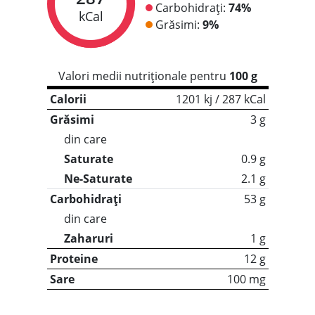
Carbohidrați:
74%
kCal
Grăsimi:
9%
Valori medii nutriționale pentru
100 g
Calorii
1201 kj / 287 kCal
Grăsimi
3 g
din care
Saturate
0.9 g
Ne-Saturate
2.1 g
Carbohidrați
53 g
din care
Zaharuri
1 g
Proteine
12 g
Sare
100 mg