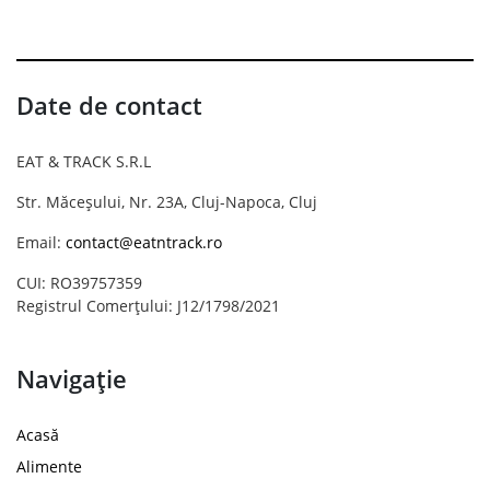
Date de contact
EAT & TRACK S.R.L
Str. Măceșului, Nr. 23A, Cluj-Napoca, Cluj
Email:
contact@eatntrack.ro
CUI: RO39757359
Registrul Comerțului: J12/1798/2021
Navigație
Acasă
Alimente