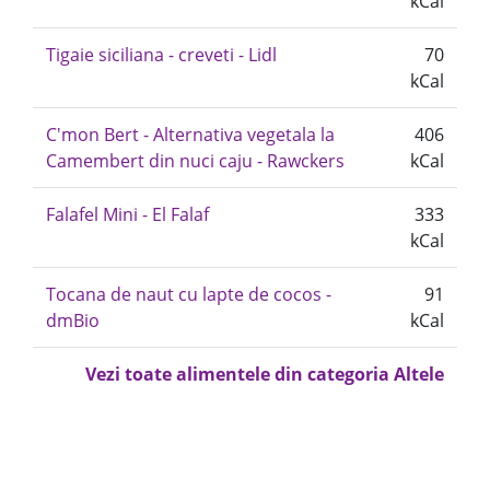
kCal
Tigaie siciliana - creveti - Lidl
70
kCal
C'mon Bert - Alternativa vegetala la
406
Camembert din nuci caju - Rawckers
kCal
Falafel Mini - El Falaf
333
kCal
Tocana de naut cu lapte de cocos -
91
dmBio
kCal
Vezi toate alimentele din categoria Altele