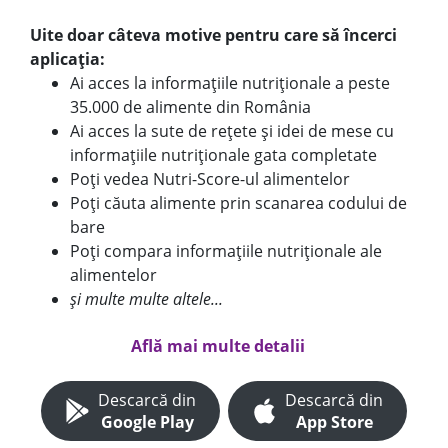
Uite doar câteva motive pentru care să încerci
aplicația:
Ai acces la informațiile nutriționale a peste
35.000 de alimente din România
Ai acces la sute de rețete și idei de mese cu
informațiile nutriționale gata completate
Poți vedea Nutri-Score-ul alimentelor
Poți căuta alimente prin scanarea codului de
bare
Poți compara informațiile nutriționale ale
alimentelor
și multe multe altele...
Află mai multe detalii
Descarcă din
Descarcă din
Google Play
App Store