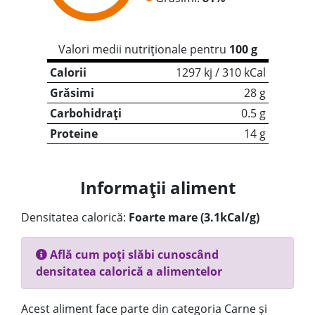
Valori medii nutriționale pentru
100 g
Calorii
1297 kj / 310 kCal
Grăsimi
28 g
Carbohidrați
0.5 g
Proteine
14 g
Informații aliment
Densitatea calorică:
Foarte mare (3.1kCal/g)
Află cum poți slăbi cunoscând
densitatea calorică a alimentelor
Acest aliment face parte din categoria Carne și