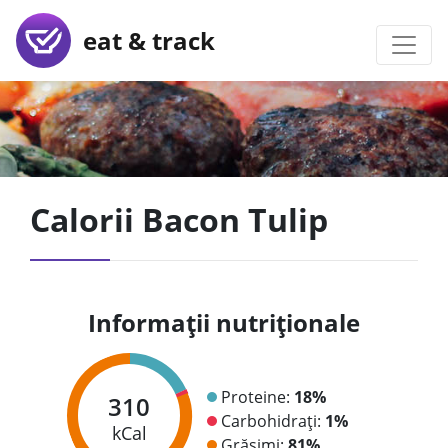
eat & track
Calorii Bacon Tulip
Informații nutriționale
Proteine:
18%
310
Carbohidrați:
1%
kCal
Grăsimi:
81%