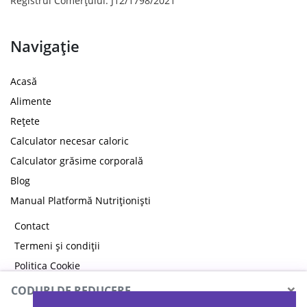
Registrul Comerțului: J12/1798/2021
Navigație
Acasă
Alimente
Rețete
Calculator necesar caloric
Calculator grăsime corporală
Blog
Manual Platformă Nutriționiști
Contact
Termeni și condiții
Politica Cookie
Politica de confidențialitate
×
CODURI DE REDUCERE