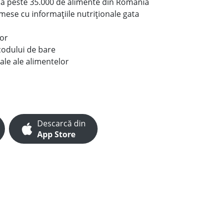
le a peste 35.000 de alimente din România
e mese cu informațiile nutriționale gata
lor
codului de bare
ale ale alimentelor
Descarcă din
App Store