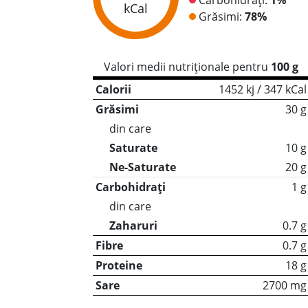
kCal
Grăsimi:
78%
Valori medii nutriționale pentru
100 g
Calorii
1452 kj / 347 kCal
Grăsimi
30 g
din care
Saturate
10 g
Ne-Saturate
20 g
Carbohidrați
1 g
din care
Zaharuri
0.7 g
Fibre
0.7 g
Proteine
18 g
Sare
2700 mg