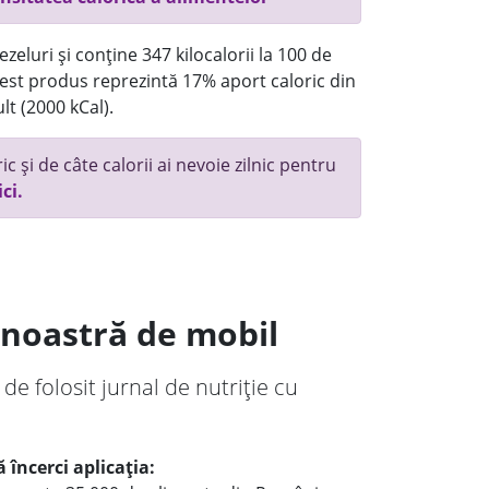
eluri și conține 347 kilocalorii la 100 de
st produs reprezintă 17% aport caloric din
lt (2000 kCal).
c și de câte calorii ai nevoie zilnic pentru
ici.
a noastră de mobil
 de folosit jurnal de nutriție cu
 încerci aplicația: