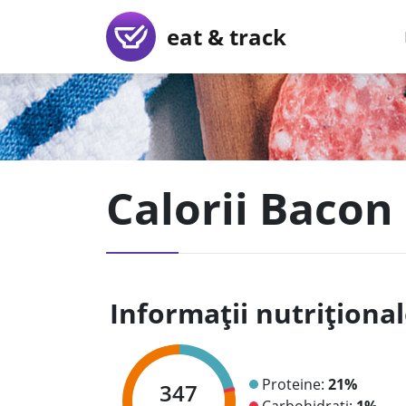
eat & track
Calorii Bacon
Informații nutriționa
Proteine:
21%
347
Carbohidrați:
1%