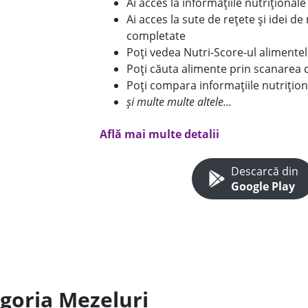
Ai acces la informațiile nutriționa
Ai acces la sute de rețete și idei d
completate
Poți vedea Nutri-Score-ul alimente
Poți căuta alimente prin scanarea 
Poți compara informațiile nutrițion
și multe multe altele...
Află mai multe detalii
Descarcă din
Google Play
egoria Mezeluri