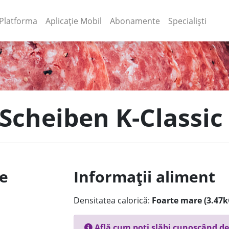
(current)
(current)
Platforma
Aplicație Mobil
Abonamente
Specialiști
 Scheiben K-Classic
le
Informații aliment
Densitatea calorică:
Foarte mare (3.47k
Află cum poți slăbi cunoscând de