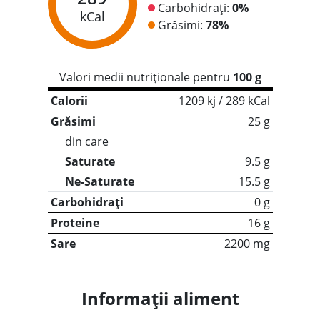
Carbohidrați:
0%
kCal
Grăsimi:
78%
Valori medii nutriționale pentru
100 g
Calorii
1209 kj / 289 kCal
Grăsimi
25 g
din care
Saturate
9.5 g
Ne-Saturate
15.5 g
Carbohidrați
0 g
Proteine
16 g
Sare
2200 mg
Informații aliment