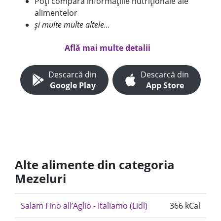
Poți compara informațiile nutriționale ale
alimentelor
și multe multe altele...
Află mai multe detalii
Descarcă din
Descarcă din
Google Play
App Store
Alte alimente din categoria
Mezeluri
Salam Fino all’Aglio - Italiamo (Lidl)
366 kCal