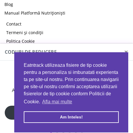
Blog
Manual Platformă Nutriționiști
Contact
Termeni și condiții
Politica Cookie
Politica de confidențialitate
×
CODURI DE REDUCERE
Eatntrack utilizeaza fisiere de tip cookie
MYPROTEIN
pentru a personaliza si imbunatati experienta
ta pe site-ul nostru. Prin continuarea navigarii
pe site-ul nostru confirmi acceptarea utilizarii
Ai
40%
reducere la orice comandă folosind codul
fisierelor de tip cookie conform Politicii de
EATTRACK
Cookie.
Afla mai multe
Profită acum
Am Inteles!
Copyright © 2026 EAT & TRACK S.R.L