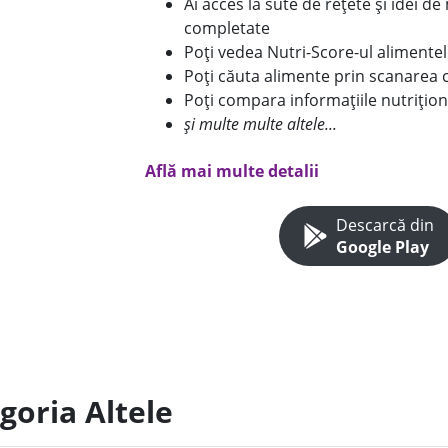
Ai acces la sute de rețete și idei d
completate
Poți vedea Nutri-Score-ul alimente
Poți căuta alimente prin scanarea 
Poți compara informațiile nutrițion
și multe multe altele...
Află mai multe detalii
Descarcă din
Google Play
goria Altele