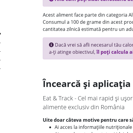
Acest aliment face parte din categoria Alt
Consumul a 100 de grame din acest prod
cantitatea zilnică estimată pentru un adu
Dacă vrei să afli necesarul tău calori
a-ți atinge obiectivul,
îl poți calcula a
Încearcă și aplicați
Eat & Track - Cel mai rapid și ușor
alimente exclusiv din România
Uite doar câteva motive pentru care să
Ai acces la informațiile nutriționa