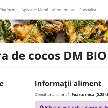
(current)
(current)
Platforma
Aplicație Mobil
Abonamente
Specialiști
ra de cocos DM BIO
le
Informații aliment
Densitatea calorică:
Foarte mica (0.25k
Află cum poți slăbi cunoscând de