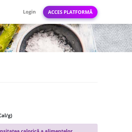
Login
ACCES PLATFORMĂ
Cal/g)
nsitatea calorică a alimentelor