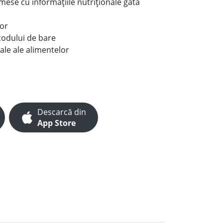
e mese cu informațiile nutriționale gata
lor
codului de bare
ale ale alimentelor
Descarcă din
App Store