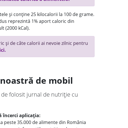
ele și conține 25 kilocalorii la 100 de grame.
us reprezintă 1% aport caloric din
lt (2000 kCal).
c și de câte calorii ai nevoie zilnic pentru
ici.
a noastră de mobil
 de folosit jurnal de nutriție cu
 încerci aplicația:
le a peste 35.000 de alimente din România