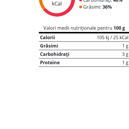
kCal
Grăsimi:
36%
Valori medii nutriționale pentru
100 g
Calorii
105 kj / 25 kCal
Grăsimi
1 g
Carbohidrați
3 g
Proteine
1 g