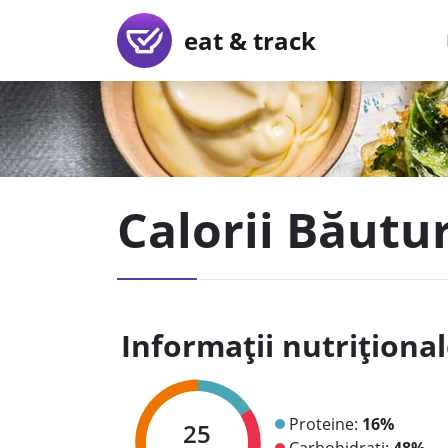
eat & track
Calorii Băutu
Informații nutriționa
Proteine:
16%
25
Carbohidrați:
48%