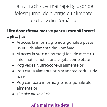
Eat & Track - Cel mai rapid și ușor de
folosit jurnal de nutriție cu alimente
exclusiv din România
Uite doar câteva motive pentru care să încerci
aplicația:
Ai acces la informațiile nutriționale a peste
35.000 de alimente din România
Ai acces la sute de rețete și idei de mese cu
informațiile nutriționale gata completate
Poți vedea Nutri-Score-ul alimentelor
Poți căuta alimente prin scanarea codului de
bare
Poți compara informațiile nutriționale ale
alimentelor
și multe multe altele...
Află mai multe detalii