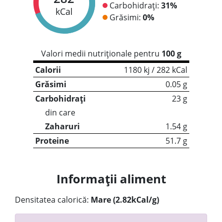
Carbohidrați:
31%
kCal
Grăsimi:
0%
Valori medii nutriționale pentru
100 g
Calorii
1180 kj / 282 kCal
Grăsimi
0.05 g
Carbohidrați
23 g
din care
Zaharuri
1.54 g
Proteine
51.7 g
Informații aliment
Densitatea calorică:
Mare (2.82kCal/g)