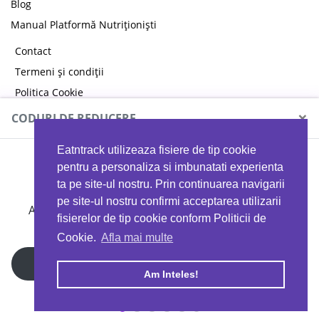
Blog
Manual Platformă Nutriționiști
Contact
Termeni și condiții
Politica Cookie
Politica de confidențialitate
×
CODURI DE REDUCERE
Eatntrack utilizeaza fisiere de tip cookie
MYPROTEIN
pentru a personaliza si imbunatati experienta
ta pe site-ul nostru. Prin continuarea navigarii
pe site-ul nostru confirmi acceptarea utilizarii
Ai
40%
reducere la orice comandă folosind codul
fisierelor de tip cookie conform Politicii de
EATTRACK
Cookie.
Afla mai multe
Profită acum
Am Inteles!
Copyright © 2026 EAT & TRACK S.R.L