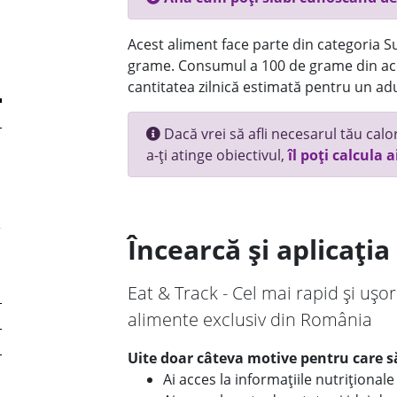
Acest aliment face parte din categoria Su
grame. Consumul a 100 de grame din ace
cantitatea zilnică estimată pentru un adu
Dacă vrei să afli necesarul tău calori
a-ți atinge obiectivul,
îl poți calcula a
Încearcă și aplicați
Eat & Track - Cel mai rapid și ușor
alimente exclusiv din România
Uite doar câteva motive pentru care să
Ai acces la informațiile nutriționa