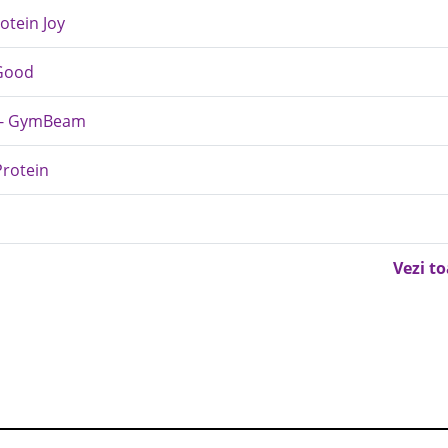
otein Joy
 Good
it - GymBeam
rotein
Vezi t