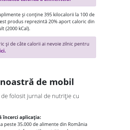
plimente și conține 395 kilocalorii la 100 de
st produs reprezintă 20% aport caloric din
lt (2000 kCal).
c și de câte calorii ai nevoie zilnic pentru
ici.
a noastră de mobil
 de folosit jurnal de nutriție cu
 încerci aplicația:
le a peste 35.000 de alimente din România