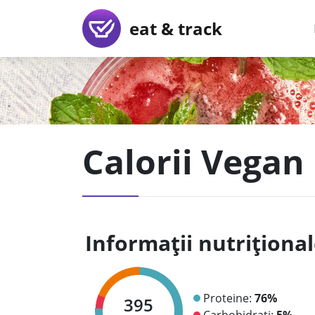
eat & track
Calorii Vegan 
Informații nutriționa
Proteine:
76%
395
Carbohidrați:
5%