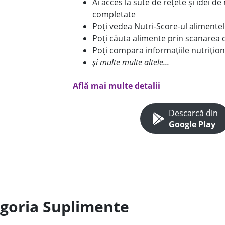
Ai acces la sute de rețete și idei d
completate
Poți vedea Nutri-Score-ul alimente
Poți căuta alimente prin scanarea 
Poți compara informațiile nutrițion
și multe multe altele...
Află mai multe detalii
Descarcă din
Google Play
egoria Suplimente