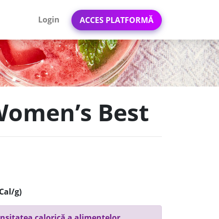
Login
ACCES PLATFORMĂ
 Women’s Best
Cal/g)
nsitatea calorică a alimentelor