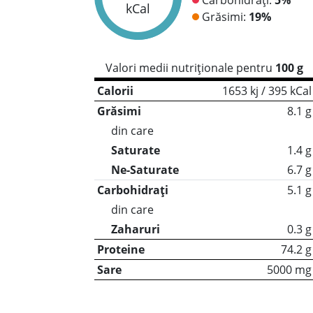
kCal
Grăsimi:
19%
Valori medii nutriționale pentru
100 g
Calorii
1653 kj / 395 kCal
Grăsimi
8.1 g
din care
Saturate
1.4 g
Ne-Saturate
6.7 g
Carbohidrați
5.1 g
din care
Zaharuri
0.3 g
Proteine
74.2 g
Sare
5000 mg