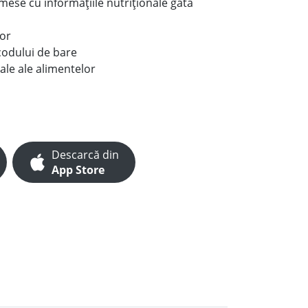
e mese cu informațiile nutriționale gata
lor
codului de bare
ale ale alimentelor
Descarcă din
App Store