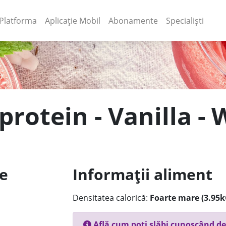
(current)
(current)
Platforma
Aplicație Mobil
Abonamente
Specialiști
protein - Vanilla -
le
Informații aliment
Densitatea calorică:
Foarte mare (3.95k
Află cum poți slăbi cunoscând de