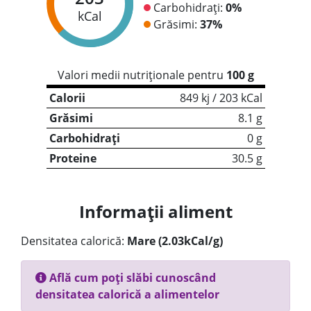
Carbohidrați:
0%
kCal
Grăsimi:
37%
Valori medii nutriționale pentru
100 g
Calorii
849 kj / 203 kCal
Grăsimi
8.1 g
Carbohidrați
0 g
Proteine
30.5 g
Informații aliment
Densitatea calorică:
Mare (2.03kCal/g)
Află cum poți slăbi cunoscând
densitatea calorică a alimentelor