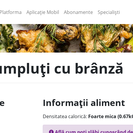
(current)
(current)
Platforma
Aplicație Mobil
Abonamente
Specialiști
 umpluți cu brânză
le
Informații aliment
Densitatea calorică:
Foarte mica (0.67k
Află cum poți slăbi cunoscând de