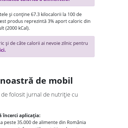
ele și conține 67.3 kilocalorii la 100 de
st produs reprezintă 3% aport caloric din
lt (2000 kCal).
c și de câte calorii ai nevoie zilnic pentru
ici.
a noastră de mobil
 de folosit jurnal de nutriție cu
 încerci aplicația:
le a peste 35.000 de alimente din România