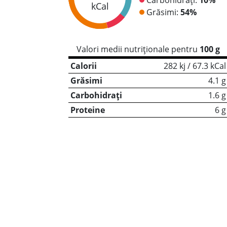
kCal
Grăsimi:
54%
Valori medii nutriționale pentru
100 g
Calorii
282 kj / 67.3 kCal
Grăsimi
4.1 g
Carbohidrați
1.6 g
Proteine
6 g