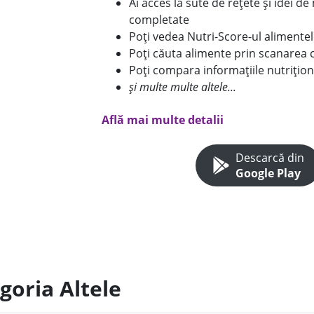
Ai acces la sute de rețete și idei d
completate
Poți vedea Nutri-Score-ul alimente
Poți căuta alimente prin scanarea 
Poți compara informațiile nutrițion
și multe multe altele...
Află mai multe detalii
Descarcă din
Google Play
goria Altele