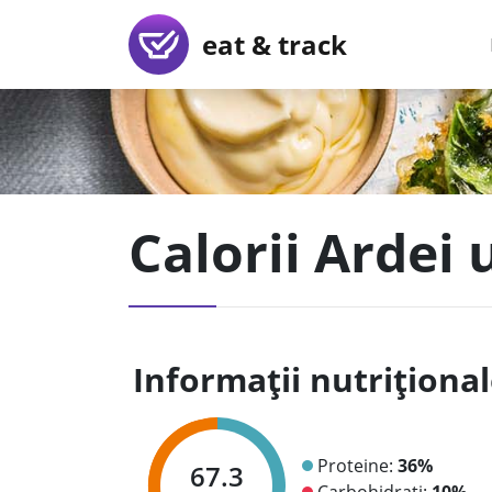
eat & track
Calorii Ardei
Informații nutriționa
Proteine:
36%
67.3
Carbohidrați:
10%