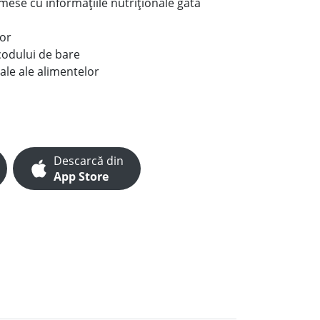
e mese cu informațiile nutriționale gata
lor
codului de bare
ale ale alimentelor
Descarcă din
App Store