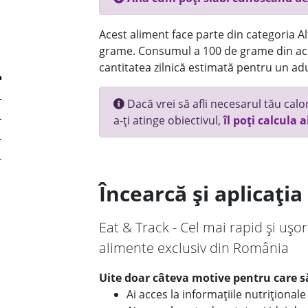
Acest aliment face parte din categoria Alt
grame. Consumul a 100 de grame din ace
cantitatea zilnică estimată pentru un adu
Dacă vrei să afli necesarul tău calori
a-ți atinge obiectivul,
îl poți calcula a
Încearcă și aplicați
Eat & Track - Cel mai rapid și ușor
alimente exclusiv din România
Uite doar câteva motive pentru care să
Ai acces la informațiile nutriționa