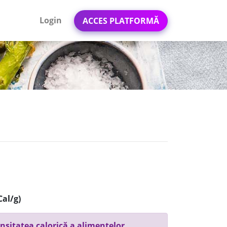
Login
ACCES PLATFORMĂ
Cal/g)
nsitatea calorică a alimentelor