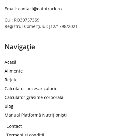
Email:
contact@eatntrack.ro
CUI: RO39757359
Registrul Comerțului: J12/1798/2021
Navigație
Acasă
Alimente
Rețete
Calculator necesar caloric
Calculator grăsime corporală
Blog
Manual Platformă Nutriționiști
Contact
Termeni și condiții