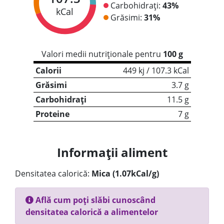
Carbohidrați:
43%
kCal
Grăsimi:
31%
Valori medii nutriționale pentru
100 g
Calorii
449 kj / 107.3 kCal
Grăsimi
3.7 g
Carbohidrați
11.5 g
Proteine
7 g
Informații aliment
Densitatea calorică:
Mica (1.07kCal/g)
Află cum poți slăbi cunoscând
densitatea calorică a alimentelor