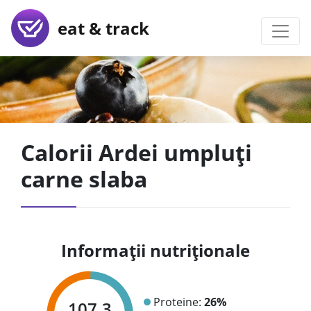
eat & track
Calorii Ardei umpluți
carne slaba
Informații nutriționale
Proteine:
26%
107.3