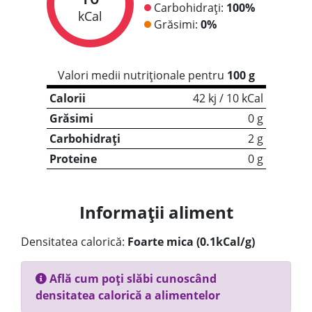
Carbohidrați:
100%
kCal
Grăsimi:
0%
Valori medii nutriționale pentru
100 g
Calorii
42 kj / 10 kCal
Grăsimi
0 g
Carbohidrați
2 g
Proteine
0 g
Informații aliment
Densitatea calorică:
Foarte mica (0.1kCal/g)
Află cum poți slăbi cunoscând
densitatea calorică a alimentelor