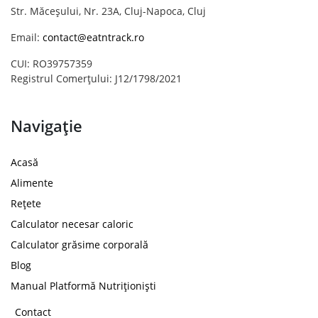
Str. Măceșului, Nr. 23A, Cluj-Napoca, Cluj
Email:
contact@eatntrack.ro
CUI: RO39757359
Registrul Comerțului: J12/1798/2021
Navigație
Acasă
Alimente
Rețete
Calculator necesar caloric
Calculator grăsime corporală
Blog
Manual Platformă Nutriționiști
Contact