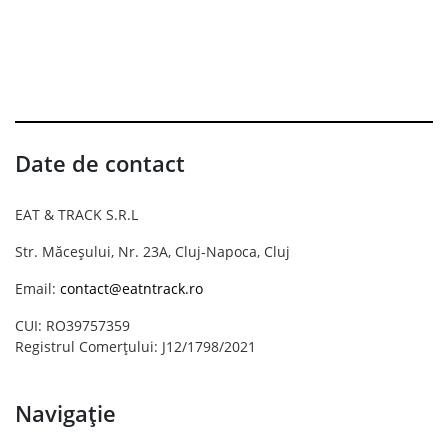
Date de contact
EAT & TRACK S.R.L
Str. Măceșului, Nr. 23A, Cluj-Napoca, Cluj
Email:
contact@eatntrack.ro
CUI: RO39757359
Registrul Comerțului: J12/1798/2021
Navigație