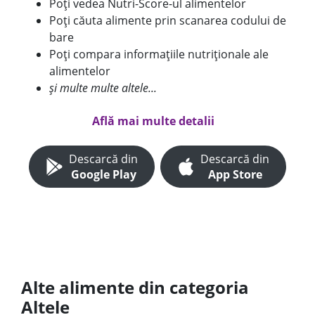
Poți vedea Nutri-Score-ul alimentelor
Poți căuta alimente prin scanarea codului de
bare
Poți compara informațiile nutriționale ale
alimentelor
și multe multe altele...
Află mai multe detalii
Descarcă din
Descarcă din
Google Play
App Store
Alte alimente din categoria
Altele