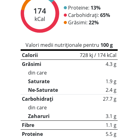
Proteine:
13%
174
Carbohidrați:
65%
kCal
Grăsimi:
22%
Valori medii nutriționale pentru
100 g
Calorii
728 kj / 174 kCal
Grăsimi
4.3 g
din care
Saturate
1.9 g
Ne-Saturate
2.4 g
Carbohidrați
27.7 g
din care
Zaharuri
3.1 g
Fibre
1.1 g
Proteine
5.5 g