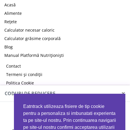
Acasă
Alimente
Rețete
Calculator necesar caloric
Calculator grăsime corporală
Blog
Manual Platformă Nutriționiști
Contact
Termeni și condiții
Politica Cookie
Politica de confidențialitate
×
CODURI DE REDUCERE
Eatntrack utilizeaza fisiere de tip cookie
MYPROTEIN
pentru a personaliza si imbunatati experienta
ta pe site-ul nostru. Prin continuarea navigarii
pe site-ul nostru confirmi acceptarea utilizarii