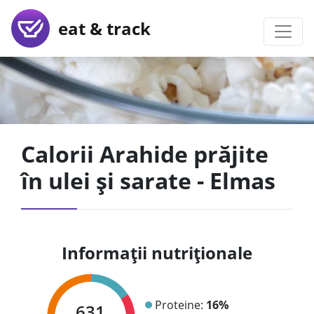
eat & track
Calorii Arahide prăjite
în ulei și sarate - Elmas
Informații nutriționale
Proteine:
16%
631