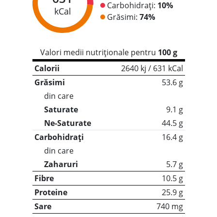
Carbohidrați:
10%
kCal
Grăsimi:
74%
Valori medii nutriționale pentru
100 g
Calorii
2640 kj / 631 kCal
Grăsimi
53.6 g
din care
Saturate
9.1 g
Ne-Saturate
44.5 g
Carbohidrați
16.4 g
din care
Zaharuri
5.7 g
Fibre
10.5 g
Proteine
25.9 g
Sare
740 mg