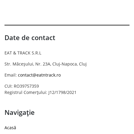
Date de contact
EAT & TRACK S.R.L
Str. Măceșului, Nr. 23A, Cluj-Napoca, Cluj
Email:
contact@eatntrack.ro
CUI: RO39757359
Registrul Comerțului: J12/1798/2021
Navigație
Acasă