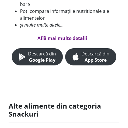
bare
Poți compara informațiile nutriționale ale
alimentelor
și multe multe altele...
Află mai multe detalii
Descarcă din
Descarcă din
Google Play
App Store
Alte alimente din categoria
Snackuri