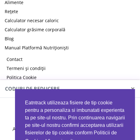
Alimente
Rețete
Calculator necesar caloric
Calculator grăsime corporală
Blog
Manual Platformă Nutriționiști
Contact
Termeni și condiții
Politica Cookie
Politica de confidențialitate
×
CODURI DE REDUCERE
Eatntrack utilizeaza fisiere de tip cookie
MYPROTEIN
pentru a personaliza si imbunatati experienta
ta pe site-ul nostru. Prin continuarea navigarii
pe site-ul nostru confirmi acceptarea utilizarii
Ai
40%
reducere la orice comandă folosind codul
fisierelor de tip cookie conform Politicii de
EATTRACK