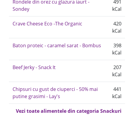
Rondele din orez cu glazura iaurt -
491
Sondey
kCal
Crave Cheese Eco -The Organic
420
kCal
Baton proteic - caramel sarat - Bombus
398
kCal
Beef Jerky - Snack It
207
kCal
Chipsuri cu gust de ciuperci - 50% mai
441
putine grasimi - Lay's
kCal
Vezi toate alimentele din categoria Snackuri