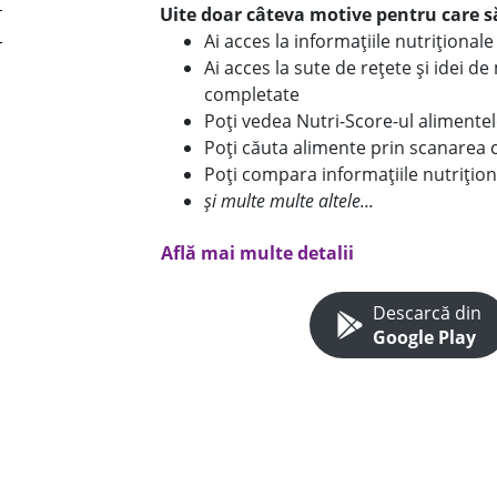
Uite doar câteva motive pentru care să
Ai acces la informațiile nutriționa
Ai acces la sute de rețete și idei d
completate
Poți vedea Nutri-Score-ul alimente
Poți căuta alimente prin scanarea 
Poți compara informațiile nutrițion
și multe multe altele...
Află mai multe detalii
Descarcă din
Google Play