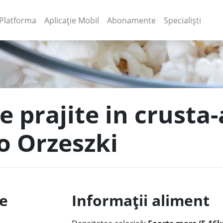
(current)
(current)
Platforma
Aplicație Mobil
Abonamente
Specialiști
de prajite in crust
o Orzeszki
le
Informații aliment