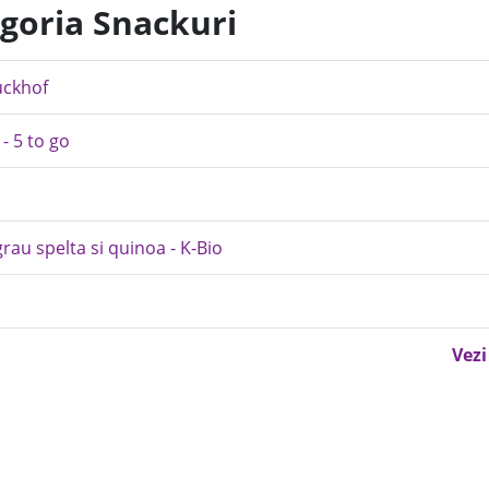
egoria Snackuri
uckhof
 - 5 to go
grau spelta si quinoa - K-Bio
Vezi