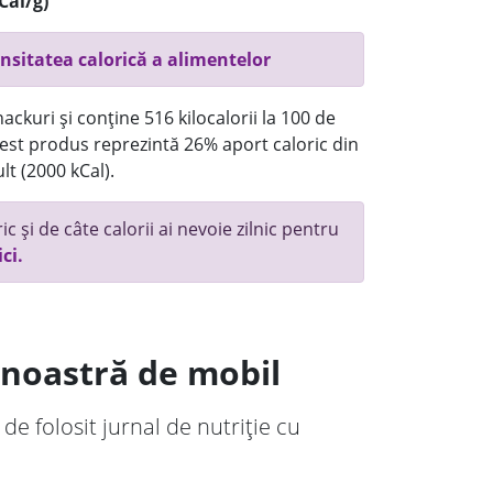
Cal/g)
nsitatea calorică a alimentelor
ackuri și conține 516 kilocalorii la 100 de
st produs reprezintă 26% aport caloric din
lt (2000 kCal).
c și de câte calorii ai nevoie zilnic pentru
ici.
a noastră de mobil
 de folosit jurnal de nutriție cu