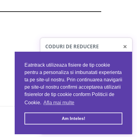
×
CODURI DE REDUCERE
Eatntrack utilizeaza fisiere de tip cookie
O41
MYPROTEIN
pentru a personaliza si imbunatati experienta
ta pe site-ul nostru. Prin continuarea navigarii
 orice comandă
Ai
40%
reducere la orice comandă
pe site-ul nostru confirmi acceptarea utilizarii
EATNTRACK
folosind codul
EATTRACK
fisierelor de tip cookie conform Politicii de
Cookie.
Afla mai multe
acum
Profită acum
Am Inteles!
Copyright © 2026 EAT & TRACK S.R.L