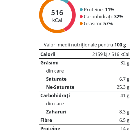
Proteine:
11%
516
Carbohidrați:
32%
kCal
Grăsimi:
57%
Valori medii nutriționale pentru
100 g
Calorii
2159 kj / 516 kCal
Grăsimi
32 g
din care
Saturate
6.7 g
Ne-Saturate
25.3 g
Carbohidrați
41 g
din care
Zaharuri
8.3 g
Fibre
6.5 g
Proteine
14 g