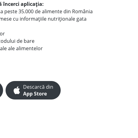
 încerci aplicația:
le a peste 35.000 de alimente din România
e mese cu informațiile nutriționale gata
lor
codului de bare
ale ale alimentelor
Descarcă din
App Store