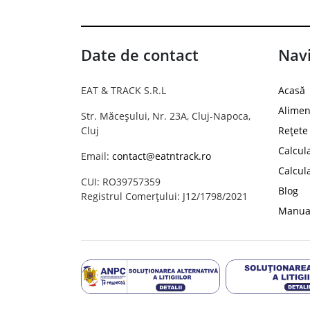
Date de contact
Navi
EAT & TRACK S.R.L
Acasă
Alimen
Str. Măceșului, Nr. 23A, Cluj-Napoca,
Cluj
Rețete
Calcul
Email:
contact@eatntrack.ro
Calcul
CUI: RO39757359
Blog
Registrul Comerțului: J12/1798/2021
Manual