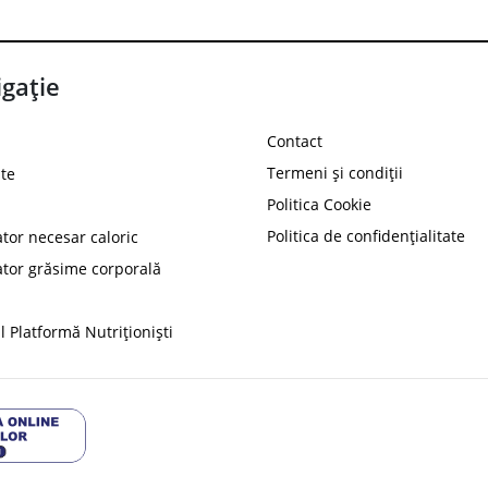
gație
Contact
Termeni și condiții
te
Politica Cookie
Politica de confidențialitate
ator necesar caloric
PROT
ator grăsime corporală
Ai
10%
reducere la
folosind codul
 Platformă Nutriționiști
Profită 