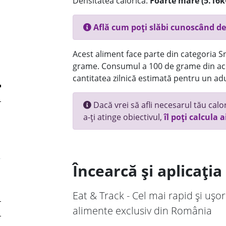
Densitatea calorică:
Foarte mare (5.16k
Află cum poți slăbi cunoscând de
Acest aliment face parte din categoria Sn
grame. Consumul a 100 de grame din ace
cantitatea zilnică estimată pentru un adu
Dacă vrei să afli necesarul tău calori
a-ți atinge obiectivul,
îl poți calcula a
Încearcă și aplicați
Eat & Track - Cel mai rapid și ușor
alimente exclusiv din România