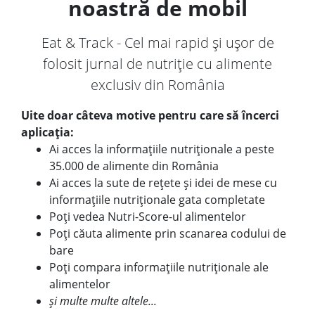
noastră de mobil
Eat & Track - Cel mai rapid și ușor de
folosit jurnal de nutriție cu alimente
exclusiv din România
Uite doar câteva motive pentru care să încerci
aplicația:
Ai acces la informațiile nutriționale a peste
35.000 de alimente din România
Ai acces la sute de rețete și idei de mese cu
informațiile nutriționale gata completate
Poți vedea Nutri-Score-ul alimentelor
Poți căuta alimente prin scanarea codului de
bare
Poți compara informațiile nutriționale ale
alimentelor
și multe multe altele...