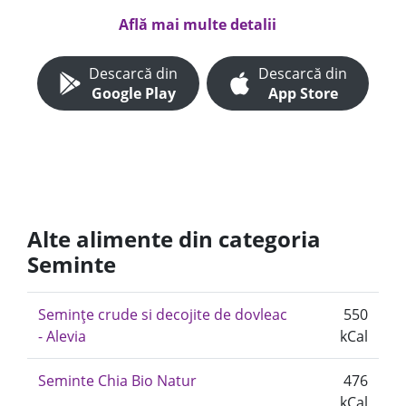
Află mai multe detalii
Descarcă din
Descarcă din
Google Play
App Store
Alte alimente din categoria
Seminte
Semințe crude si decojite de dovleac
550
- Alevia
kCal
Seminte Chia Bio Natur
476
kCal