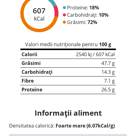
Proteine:
18%
607
Carbohidrați:
10%
kCal
Grăsimi:
72%
Valori medii nutriționale pentru
100 g
Calorii
2540 kj / 607 kCal
Grăsimi
47.7 g
Carbohidrați
14.3 g
Fibre
7.1 g
Proteine
26.5 g
Informații aliment
Densitatea calorică:
Foarte mare (6.07kCal/g)