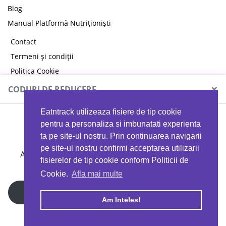
Blog
Manual Platformă Nutriționiști
Contact
Termeni și condiții
Politica Cookie
Politica de confidențialitate
×
CODURI DE REDUCERE
Eatntrack utilizeaza fisiere de tip cookie
MYPROTEIN
pentru a personaliza si imbunatati experienta
ta pe site-ul nostru. Prin continuarea navigarii
pe site-ul nostru confirmi acceptarea utilizarii
Ai
40%
reducere la orice comandă folosind codul
fisierelor de tip cookie conform Politicii de
EATTRACK
Cookie.
Afla mai multe
Profită acum
Am Inteles!
Copyright © 2026 EAT & TRACK S.R.L