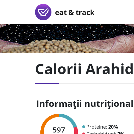
eat & track
Calorii Arahid
Informații nutriționa
Proteine:
20%
597
Carbohidrați:
7%