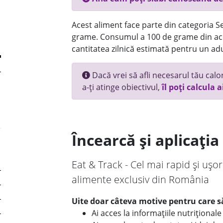
Acest aliment face parte din categoria Se
grame. Consumul a 100 de grame din ace
cantitatea zilnică estimată pentru un adu
Dacă vrei să afli necesarul tău calori
a-ți atinge obiectivul,
îl poți calcula a
Încearcă și aplicați
Eat & Track - Cel mai rapid și ușor
alimente exclusiv din România
Uite doar câteva motive pentru care să
Ai acces la informațiile nutriționa