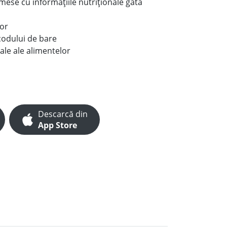
e mese cu informațiile nutriționale gata
lor
codului de bare
ale ale alimentelor
Descarcă din
App Store