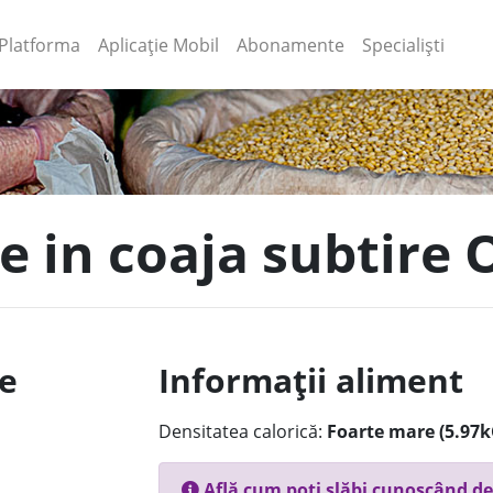
(current)
(current)
Platforma
Aplicație Mobil
Abonamente
Specialiști
e in coaja subtire 
le
Informații aliment
Densitatea calorică:
Foarte mare (5.97k
Află cum poți slăbi cunoscând de