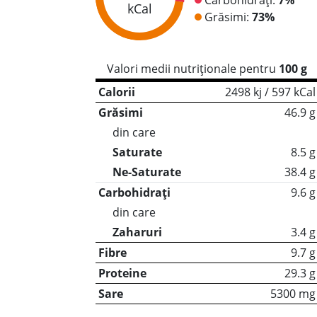
kCal
Grăsimi:
73%
Valori medii nutriționale pentru
100 g
Calorii
2498 kj / 597 kCal
Grăsimi
46.9 g
din care
Saturate
8.5 g
Ne-Saturate
38.4 g
Carbohidrați
9.6 g
din care
Zaharuri
3.4 g
Fibre
9.7 g
Proteine
29.3 g
Sare
5300 mg