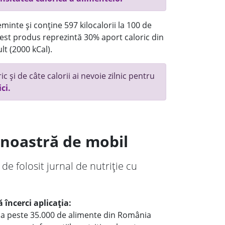
minte și conține 597 kilocalorii la 100 de
st produs reprezintă 30% aport caloric din
lt (2000 kCal).
c și de câte calorii ai nevoie zilnic pentru
ici.
a noastră de mobil
 de folosit jurnal de nutriție cu
 încerci aplicația:
le a peste 35.000 de alimente din România