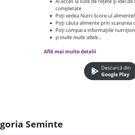
Ai acces la sute de rețete și idei d
completate
Poți vedea Nutri-Score-ul alimente
Poți căuta alimente prin scanarea 
Poți compara informațiile nutrițion
și multe multe altele...
Află mai multe detalii
Descarcă din
Google Play
egoria Seminte