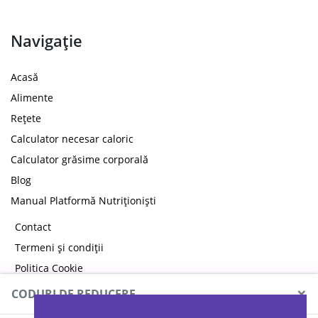
Navigație
Acasă
Alimente
Rețete
Calculator necesar caloric
Calculator grăsime corporală
Blog
Manual Platformă Nutriționiști
Contact
Termeni și condiții
Politica Cookie
Politica de confidențialitate
×
CODURI DE REDUCERE