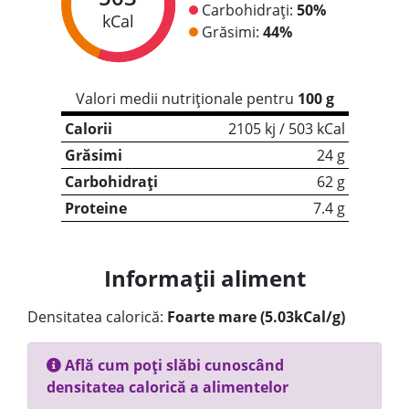
Carbohidrați:
50%
kCal
Grăsimi:
44%
Valori medii nutriționale pentru
100 g
Calorii
2105 kj / 503 kCal
Grăsimi
24 g
Carbohidrați
62 g
Proteine
7.4 g
Informații aliment
Densitatea calorică:
Foarte mare (5.03kCal/g)
Află cum poți slăbi cunoscând
densitatea calorică a alimentelor