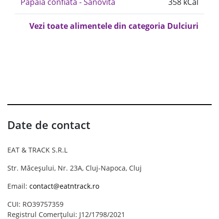
Papaia confiata - Sanovita
358 kCal
Vezi toate alimentele din categoria Dulciuri
Date de contact
EAT & TRACK S.R.L
Str. Măceșului, Nr. 23A, Cluj-Napoca, Cluj
Email:
contact@eatntrack.ro
CUI: RO39757359
Registrul Comerțului: J12/1798/2021