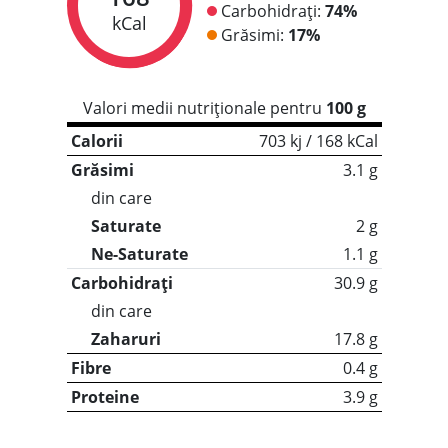
Carbohidrați:
74%
kCal
Grăsimi:
17%
Valori medii nutriționale pentru
100 g
Calorii
703 kj / 168 kCal
Grăsimi
3.1 g
din care
Saturate
2 g
Ne-Saturate
1.1 g
Carbohidrați
30.9 g
din care
Zaharuri
17.8 g
Fibre
0.4 g
Proteine
3.9 g