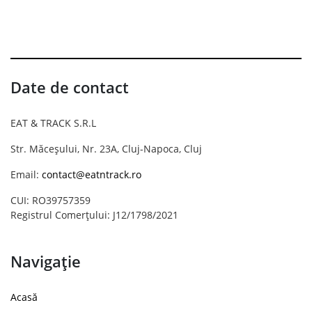
Date de contact
EAT & TRACK S.R.L
Str. Măceșului, Nr. 23A, Cluj-Napoca, Cluj
Email:
contact@eatntrack.ro
CUI: RO39757359
Registrul Comerțului: J12/1798/2021
Navigație
Acasă