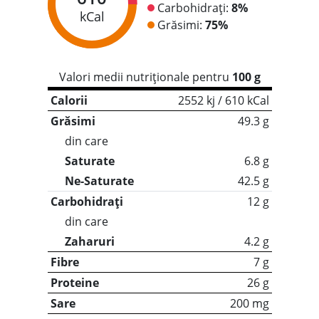
Carbohidrați:
8%
kCal
Grăsimi:
75%
Valori medii nutriționale pentru
100 g
Calorii
2552 kj / 610 kCal
Grăsimi
49.3 g
din care
Saturate
6.8 g
Ne-Saturate
42.5 g
Carbohidrați
12 g
din care
Zaharuri
4.2 g
Fibre
7 g
Proteine
26 g
Sare
200 mg