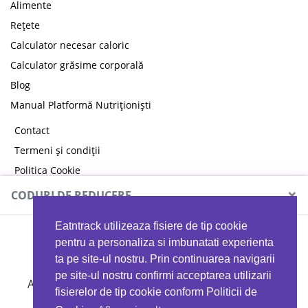
Alimente
Rețete
Calculator necesar caloric
Calculator grăsime corporală
Blog
Manual Platformă Nutriționiști
Contact
Termeni și condiții
Politica Cookie
Politica de confidențialitate
×
CODURI DE REDUCERE
Eatntrack utilizeaza fisiere de tip cookie
MYPROTEIN
pentru a personaliza si imbunatati experienta
ta pe site-ul nostru. Prin continuarea navigarii
pe site-ul nostru confirmi acceptarea utilizarii
Ai
40%
reducere la orice comandă folosind codul
fisierelor de tip cookie conform Politicii de
EATTRACK