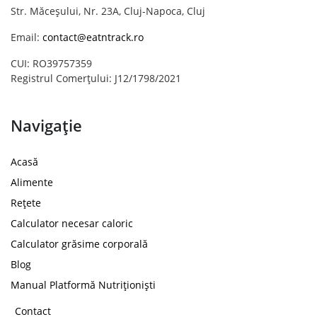
Str. Măceșului, Nr. 23A, Cluj-Napoca, Cluj
Email:
contact@eatntrack.ro
CUI: RO39757359
Registrul Comerțului: J12/1798/2021
Navigație
Acasă
Alimente
Rețete
Calculator necesar caloric
Calculator grăsime corporală
Blog
Manual Platformă Nutriționiști
Contact