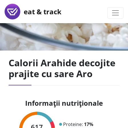
eat & track
Calorii Arahide decojite
prajite cu sare Aro
Informații nutriționale
Proteine:
17%
617