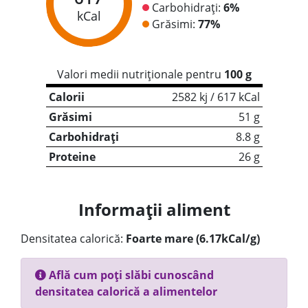
Carbohidrați:
6%
kCal
Grăsimi:
77%
Valori medii nutriționale pentru
100 g
Calorii
2582 kj / 617 kCal
Grăsimi
51 g
Carbohidrați
8.8 g
Proteine
26 g
Informații aliment
Densitatea calorică:
Foarte mare (6.17kCal/g)
Află cum poți slăbi cunoscând
densitatea calorică a alimentelor