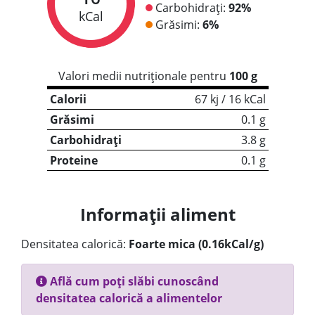
Carbohidrați:
92%
kCal
Grăsimi:
6%
Valori medii nutriționale pentru
100 g
Calorii
67 kj / 16 kCal
Grăsimi
0.1 g
Carbohidrați
3.8 g
Proteine
0.1 g
Informații aliment
Densitatea calorică:
Foarte mica (0.16kCal/g)
Află cum poți slăbi cunoscând
densitatea calorică a alimentelor