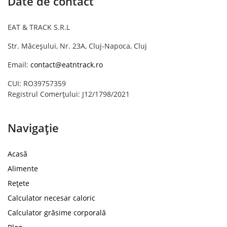
Date de contact
EAT & TRACK S.R.L
Str. Măceșului, Nr. 23A, Cluj-Napoca, Cluj
Email:
contact@eatntrack.ro
CUI: RO39757359
Registrul Comerțului: J12/1798/2021
Navigație
Acasă
Alimente
Rețete
Calculator necesar caloric
Calculator grăsime corporală