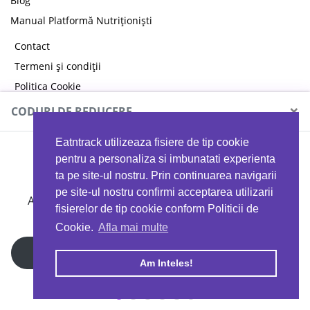
Blog
Manual Platformă Nutriționiști
Contact
Termeni și condiții
Politica Cookie
Politica de confidențialitate
×
CODURI DE REDUCERE
Eatntrack utilizeaza fisiere de tip cookie
MYPROTEIN
pentru a personaliza si imbunatati experienta
ta pe site-ul nostru. Prin continuarea navigarii
pe site-ul nostru confirmi acceptarea utilizarii
Ai
40%
reducere la orice comandă folosind codul
fisierelor de tip cookie conform Politicii de
EATTRACK
Cookie.
Afla mai multe
Profită acum
Am Inteles!
Copyright © 2026 EAT & TRACK S.R.L