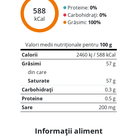
Proteine:
0%
588
Carbohidrați:
0%
kCal
Grăsimi:
100%
Valori medii nutriționale pentru
100 g
Calorii
2460 kj / 588 kCal
Grăsimi
57 g
din care
Saturate
57 g
Carbohidrați
0.3 g
Proteine
0.5 g
Sare
200 mg
Informații aliment