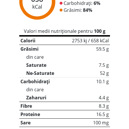
Carbohidrați:
6%
kCal
Grăsimi:
84%
Valori medii nutriționale pentru
100 g
Calorii
2753 kj / 658 kCal
Grăsimi
59.5 g
din care
Saturate
7.5 g
Ne-Saturate
52 g
Carbohidrați
10.1 g
din care
Zaharuri
4.4 g
Fibre
8.3 g
Proteine
16.5 g
Sare
100 mg