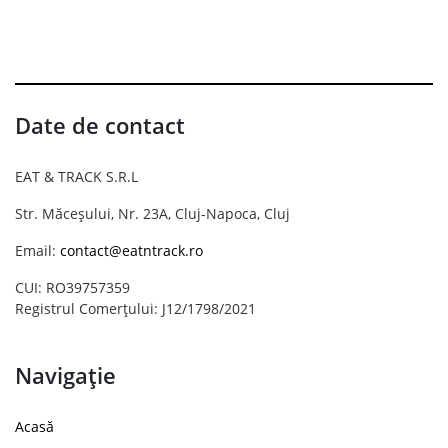
Date de contact
EAT & TRACK S.R.L
Str. Măceșului, Nr. 23A, Cluj-Napoca, Cluj
Email:
contact@eatntrack.ro
CUI: RO39757359
Registrul Comerțului: J12/1798/2021
Navigație
Acasă