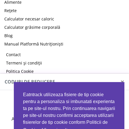
Alimente
Rețete
Calculator necesar caloric
Calculator grăsime corporală
Blog
Manual Platformă Nutriționiști
Contact
Termeni și condiții
Politica Cookie
Politica de confidențialitate
×
CODURI DE REDUCERE
Eatntrack utilizeaza fisiere de tip cookie
MYPROTEIN
pentru a personaliza si imbunatati experienta
ta pe site-ul nostru. Prin continuarea navigarii
pe site-ul nostru confirmi acceptarea utilizarii
Ai
40%
reducere la orice comandă folosind codul
fisierelor de tip cookie conform Politicii de
EATTRACK