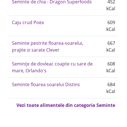
Seminte de chia - Dragon Superfoods
452
kCal
Caju crud Poex
609
kCal
Seminte pestrite floarea-soarelui,
667
prajite si sarate Clever
kCal
Semințe de dovleac coapte cu sare de
608
mare, Orlando's
kCal
Seminte floarea soarelui Distins
684
kCal
Vezi toate alimentele din categoria Seminte