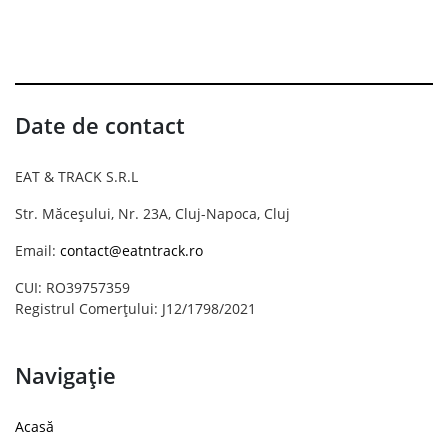
Date de contact
EAT & TRACK S.R.L
Str. Măceșului, Nr. 23A, Cluj-Napoca, Cluj
Email:
contact@eatntrack.ro
CUI: RO39757359
Registrul Comerțului: J12/1798/2021
Navigație
Acasă