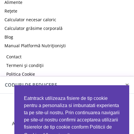
Alimente
Rețete
Calculator necesar caloric
Calculator grăsime corporală
Blog
Manual Platformă Nutriționiști
Contact
Termeni și condiții
Politica Cookie
Politica de confidențialitate
×
CODURI DE REDUCERE
Eatntrack utilizeaza fisiere de tip cookie
MYPROTEIN
pentru a personaliza si imbunatati experienta
ta pe site-ul nostru. Prin continuarea navigarii
pe site-ul nostru confirmi acceptarea utilizarii
Ai
40%
reducere la orice comandă folosind codul
fisierelor de tip cookie conform Politicii de
EATTRACK