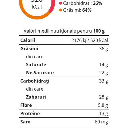
Carbohidrați:
26%
kCal
Grăsimi:
64%
Valori medii nutriționale pentru
100 g
Calorii
2176 kj / 520 kCal
Grăsimi
36 g
din care
Saturate
14 g
Ne-Saturate
22 g
Carbohidrați
33 g
din care
Zaharuri
28 g
Fibre
5.8 g
Proteine
13 g
Sare
60 mg