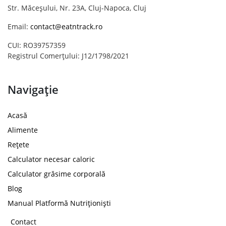
Str. Măceșului, Nr. 23A, Cluj-Napoca, Cluj
Email:
contact@eatntrack.ro
CUI: RO39757359
Registrul Comerțului: J12/1798/2021
Navigație
Acasă
Alimente
Rețete
Calculator necesar caloric
Calculator grăsime corporală
Blog
Manual Platformă Nutriționiști
Contact