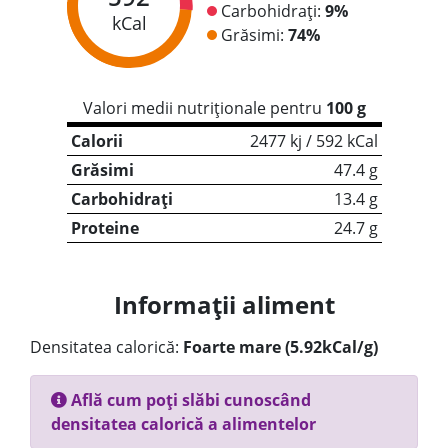
Carbohidrați:
9%
kCal
Grăsimi:
74%
Valori medii nutriționale pentru
100 g
Calorii
2477 kj / 592 kCal
Grăsimi
47.4 g
Carbohidrați
13.4 g
Proteine
24.7 g
Informații aliment
Densitatea calorică:
Foarte mare (5.92kCal/g)
Află cum poți slăbi cunoscând
densitatea calorică a alimentelor