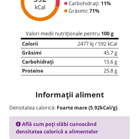
Carbohidrați:
11%
kCal
Grăsimi:
71%
Valori medii nutriționale pentru
100 g
Calorii
2477 kj / 592 kCal
Grăsimi
45.7 g
Carbohidrați
15.6 g
Proteine
25.8 g
Informații aliment
Densitatea calorică:
Foarte mare (5.92kCal/g)
Află cum poți slăbi cunoscând
densitatea calorică a alimentelor