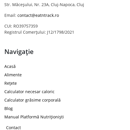
Str. Măceșului, Nr. 23A, Cluj-Napoca, Cluj
Email:
contact@eatntrack.ro
CUI: RO39757359
Registrul Comerțului: J12/1798/2021
Navigație
Acasă
Alimente
Rețete
Calculator necesar caloric
Calculator grăsime corporală
Blog
Manual Platformă Nutriționiști
Contact