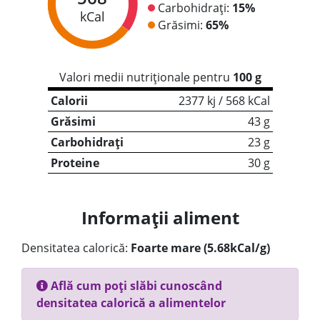
Carbohidrați:
15%
kCal
Grăsimi:
65%
Valori medii nutriționale pentru
100 g
Calorii
2377 kj / 568 kCal
Grăsimi
43 g
Carbohidrați
23 g
Proteine
30 g
Informații aliment
Densitatea calorică:
Foarte mare (5.68kCal/g)
Află cum poți slăbi cunoscând
densitatea calorică a alimentelor