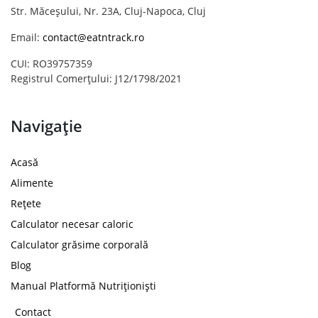
Str. Măceșului, Nr. 23A, Cluj-Napoca, Cluj
Email:
contact@eatntrack.ro
CUI: RO39757359
Registrul Comerțului: J12/1798/2021
Navigație
Acasă
Alimente
Rețete
Calculator necesar caloric
Calculator grăsime corporală
Blog
Manual Platformă Nutriționiști
Contact