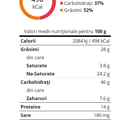
Carbohidrați:
37%
kCal
Grăsimi:
52%
Valori medii nutriționale pentru
100 g
Calorii
2084 kj / 498 kCal
Grăsimi
28 g
din care
Saturate
3.8 g
Ne-Saturate
24.2 g
Carbohidrați
46 g
din care
Zaharuri
7.6 g
Proteine
14 g
Sare
180 mg