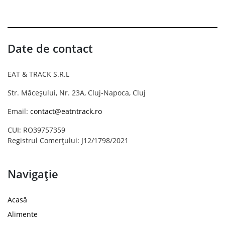
Date de contact
EAT & TRACK S.R.L
Str. Măceșului, Nr. 23A, Cluj-Napoca, Cluj
Email:
contact@eatntrack.ro
CUI: RO39757359
Registrul Comerțului: J12/1798/2021
Navigație
Acasă
Alimente