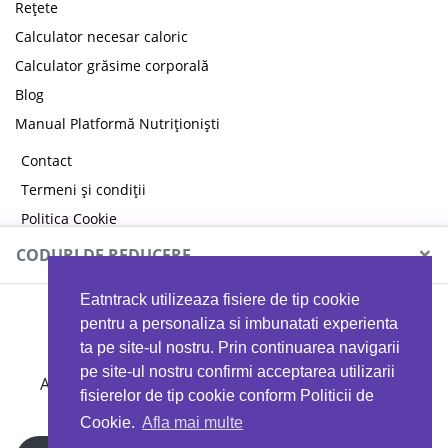
Rețete
Calculator necesar caloric
Calculator grăsime corporală
Blog
Manual Platformă Nutriționiști
Contact
Termeni și condiții
Politica Cookie
Politica de confidențialitate
×
CODURI DE REDUCERE
Eatntrack utilizeaza fisiere de tip cookie
MYPROTEIN
pentru a personaliza si imbunatati experienta
ta pe site-ul nostru. Prin continuarea navigarii
pe site-ul nostru confirmi acceptarea utilizarii
Ai
40%
reducere la orice comandă folosind codul
fisierelor de tip cookie conform Politicii de
EATTRACK
Cookie.
Afla mai multe