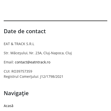
Date de contact
EAT & TRACK S.R.L
Str. Măceșului, Nr. 23A, Cluj-Napoca, Cluj
Email:
contact@eatntrack.ro
CUI: RO39757359
Registrul Comerțului: J12/1798/2021
Navigație
Acasă