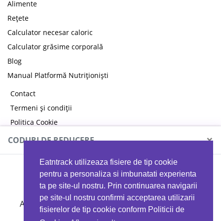
Alimente
Rețete
Calculator necesar caloric
Calculator grăsime corporală
Blog
Manual Platformă Nutriționiști
Contact
Termeni și condiții
Politica Cookie
Politica de confidențialitate
×
CODURI DE REDUCERE
Eatntrack utilizeaza fisiere de tip cookie
MYPROTEIN
pentru a personaliza si imbunatati experienta
ta pe site-ul nostru. Prin continuarea navigarii
pe site-ul nostru confirmi acceptarea utilizarii
Ai
40%
reducere la orice comandă folosind codul
fisierelor de tip cookie conform Politicii de
EATTRACK