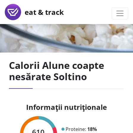
eat & track
Calorii Alune coapte
nesărate Soltino
Informații nutriționale
Proteine:
18%
610