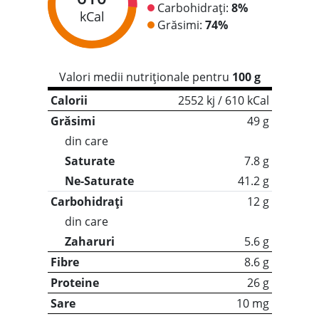
Carbohidrați:
8%
kCal
Grăsimi:
74%
Valori medii nutriționale pentru
100 g
Calorii
2552 kj / 610 kCal
Grăsimi
49 g
din care
Saturate
7.8 g
Ne-Saturate
41.2 g
Carbohidrați
12 g
din care
Zaharuri
5.6 g
Fibre
8.6 g
Proteine
26 g
Sare
10 mg