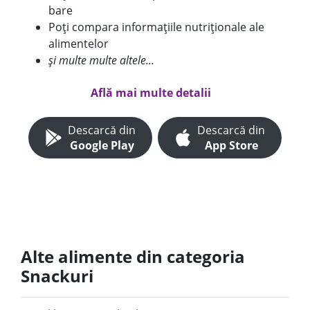
bare
Poți compara informațiile nutriționale ale
alimentelor
și multe multe altele...
Află mai multe detalii
Descarcă din
Descarcă din
Google Play
App Store
Alte alimente din categoria
Snackuri