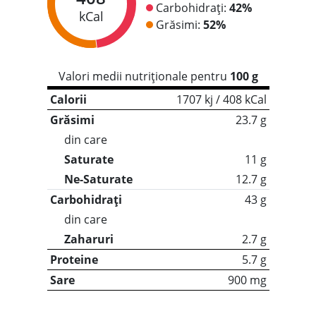
Carbohidrați:
42%
kCal
Grăsimi:
52%
Valori medii nutriționale pentru
100 g
Calorii
1707 kj / 408 kCal
Grăsimi
23.7 g
din care
Saturate
11 g
Ne-Saturate
12.7 g
Carbohidrați
43 g
din care
Zaharuri
2.7 g
Proteine
5.7 g
Sare
900 mg