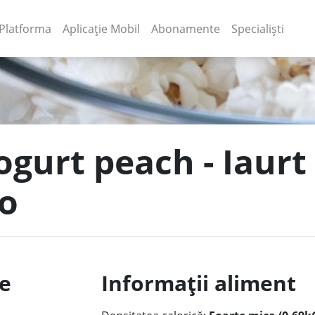
(current)
(current)
Platforma
Aplicație Mobil
Abonamente
Specialiști
ogurt peach - Iaurt 
ro
le
Informații aliment