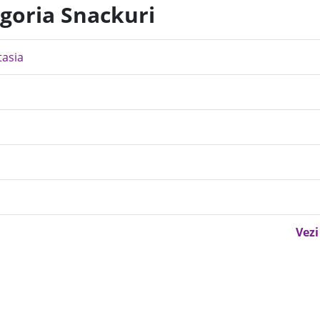
egoria Snackuri
tasia
Vezi