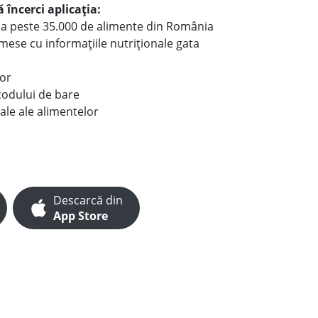
 încerci aplicația:
le a peste 35.000 de alimente din România
e mese cu informațiile nutriționale gata
lor
codului de bare
ale ale alimentelor
Descarcă din
App Store