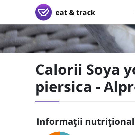
eat & track
Calorii Soya y
piersica - Alp
Informații nutriționa