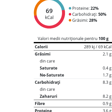
Proteine:
22%
69
Carbohidrați:
50%
kCal
Grăsimi:
28%
Valori medii nutriționale pentru
100 g
Calorii
289 kj / 69 kCal
Grăsimi
2.1 g
din care
Saturate
0.4 g
Ne-Saturate
1.7 g
Carbohidrați
8.3 g
din care
Zaharuri
8.2 g
Fibre
0.9 g
Proteine
3.6 g