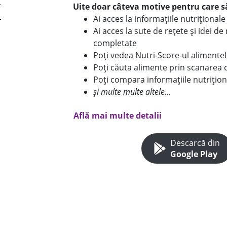
Uite doar câteva motive pentru care să
Ai acces la informațiile nutriționa
Ai acces la sute de rețete și idei d
completate
Poți vedea Nutri-Score-ul alimente
Poți căuta alimente prin scanarea 
Poți compara informațiile nutrițion
și multe multe altele...
Află mai multe detalii
Descarcă din
Google Play