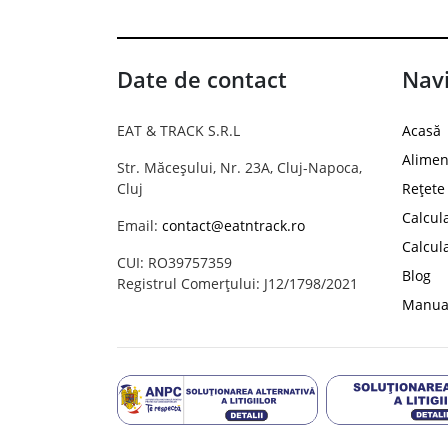
Date de contact
Navi
EAT & TRACK S.R.L
Acasă
Alimen
Str. Măceșului, Nr. 23A, Cluj-Napoca,
Cluj
Rețete
Calcul
Email:
contact@eatntrack.ro
Calcul
CUI: RO39757359
Blog
Registrul Comerțului: J12/1798/2021
Manual