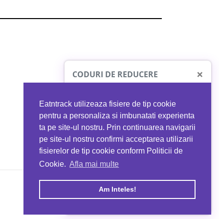
×
CODURI DE REDUCERE
Eatntrack utilizeaza fisiere de tip cookie
O41
MYPROTEIN
pentru a personaliza si imbunatati experienta
ta pe site-ul nostru. Prin continuarea navigarii
 orice comandă
Ai
40%
reducere la orice comandă
pe site-ul nostru confirmi acceptarea utilizarii
EATNTRACK
folosind codul
EATTRACK
fisierelor de tip cookie conform Politicii de
Cookie.
Afla mai multe
acum
Profită acum
Am Inteles!
Copyright © 2026 EAT & TRACK S.R.L