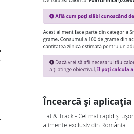
Densitatea calorică:
Foarte mica (0.69k
Află cum poți slăbi cunoscând de
Acest aliment face parte din categoria Sna
grame. Consumul a 100 de grame din ace
cantitatea zilnică estimată pentru un adu
Dacă vrei să afli necesarul tău calori
a-ți atinge obiectivul,
îl poți calcula a
Încearcă și aplicați
Eat & Track - Cel mai rapid și ușor
alimente exclusiv din România