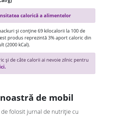
Cal/g)
nsitatea calorică a alimentelor
ckuri și conține 69 kilocalorii la 100 de
st produs reprezintă 3% aport caloric din
lt (2000 kCal).
c și de câte calorii ai nevoie zilnic pentru
ici.
a noastră de mobil
 de folosit jurnal de nutriție cu