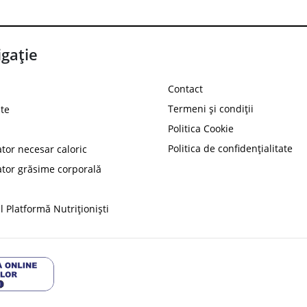
gație
Contact
Termeni și condiții
te
Politica Cookie
Politica de confidențialitate
ator necesar caloric
PROT
ator grăsime corporală
Ai
10%
reducere la
folosind codul
 Platformă Nutriționiști
Profită 