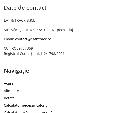
Date de contact
EAT & TRACK S.R.L
Str. Măceșului, Nr. 23A, Cluj-Napoca, Cluj
Email:
contact@eatntrack.ro
CUI: RO39757359
Registrul Comerțului: J12/1798/2021
Navigație
Acasă
Alimente
Rețete
Calculator necesar caloric
Calculator grăsime corporală