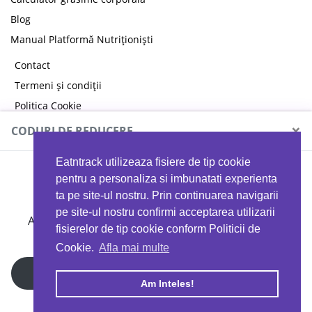
Blog
Manual Platformă Nutriționiști
Contact
Termeni și condiții
Politica Cookie
Politica de confidențialitate
×
CODURI DE REDUCERE
Eatntrack utilizeaza fisiere de tip cookie
MYPROTEIN
pentru a personaliza si imbunatati experienta
ta pe site-ul nostru. Prin continuarea navigarii
pe site-ul nostru confirmi acceptarea utilizarii
Ai
40%
reducere la orice comandă folosind codul
fisierelor de tip cookie conform Politicii de
EATTRACK
Cookie.
Afla mai multe
Profită acum
Am Inteles!
Copyright © 2026 EAT & TRACK S.R.L