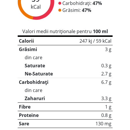
Carbohidrați:
47%
kCal
Grăsimi:
47%
Valori medii nutriționale pentru
100 ml
Calorii
247 kj / 59 kCal
Grăsimi
3 g
din care
Saturate
0.3 g
Ne-Saturate
2.7 g
Carbohidrați
6.7 g
din care
Zaharuri
3.3 g
Fibre
1 g
Proteine
0.8 g
Sare
130 mg