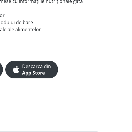
e mese cu informațiile nutriționale gata
lor
codului de bare
ale ale alimentelor
Descarcă din
App Store