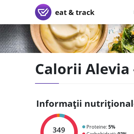
eat & track
Calorii Alevia
Informații nutriționa
Proteine:
5%
349
Carbohidrați:
93%