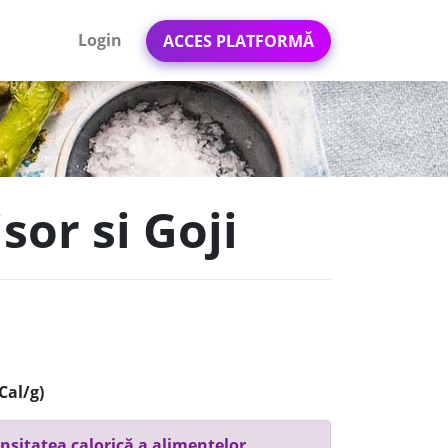
Login
ACCES PLATFORMĂ
sor si Goji
Cal/g)
nsitatea calorică a alimentelor