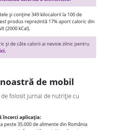
ele și conține 349 kilocalorii la 100 de
st produs reprezintă 17% aport caloric din
lt (2000 kCal).
c și de câte calorii ai nevoie zilnic pentru
ici.
a noastră de mobil
 de folosit jurnal de nutriție cu
 încerci aplicația:
le a peste 35.000 de alimente din România