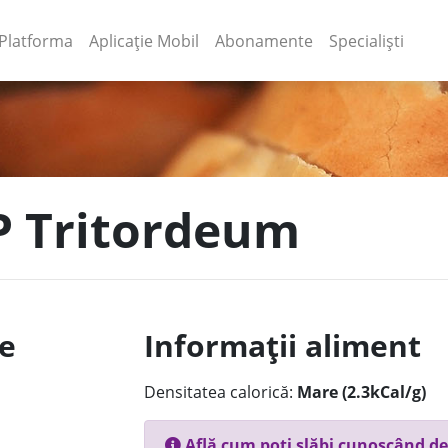
(current)
(current)
Platforma
Aplicație Mobil
Abonamente
Specialiști
P Tritordeum
le
Informații aliment
Densitatea calorică:
Mare (2.3kCal/g)
Află cum poți slăbi cunoscând de