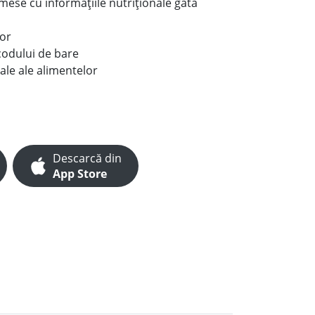
e mese cu informațiile nutriționale gata
lor
codului de bare
ale ale alimentelor
Descarcă din
App Store