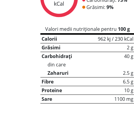
kCal
Grăsimi:
9%
Valori medii nutriționale pentru
100 g
Calorii
962 kj / 230 kCal
Grăsimi
2 g
Carbohidrați
40 g
din care
Zaharuri
2.5 g
Fibre
6.5 g
Proteine
10 g
Sare
1100 mg