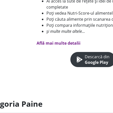
Ai acces la sute de rețete și idei d
completate
Poți vedea Nutri-Score-ul alimente
Poți căuta alimente prin scanarea 
Poți compara informațiile nutrițion
și multe multe altele...
Află mai multe detalii
Descarcă din
Google Play
egoria Paine