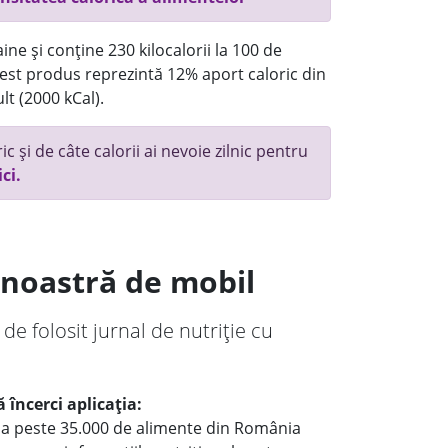
ne și conține 230 kilocalorii la 100 de
st produs reprezintă 12% aport caloric din
lt (2000 kCal).
c și de câte calorii ai nevoie zilnic pentru
ici.
a noastră de mobil
 de folosit jurnal de nutriție cu
 încerci aplicația:
le a peste 35.000 de alimente din România