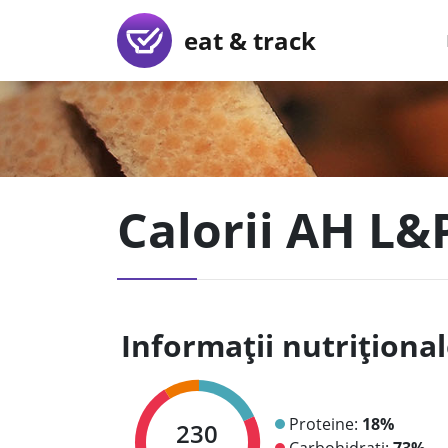
eat & track
Calorii AH L&
Informații nutriționa
Proteine:
18%
230
Carbohidrați:
73%