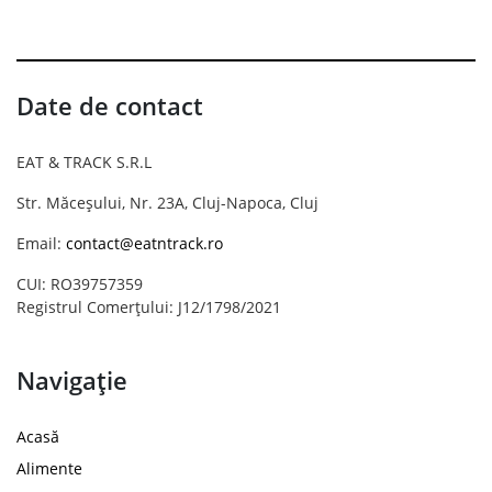
Date de contact
EAT & TRACK S.R.L
Str. Măceșului, Nr. 23A, Cluj-Napoca, Cluj
Email:
contact@eatntrack.ro
CUI: RO39757359
Registrul Comerțului: J12/1798/2021
Navigație
Acasă
Alimente