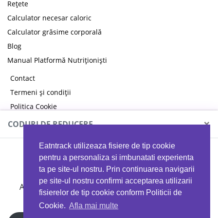
Rețete
Calculator necesar caloric
Calculator grăsime corporală
Blog
Manual Platformă Nutriționiști
Contact
Termeni și condiții
Politica Cookie
Politica de confidențialitate
×
CODURI DE REDUCERE
Eatntrack utilizeaza fisiere de tip cookie
MYPROTEIN
pentru a personaliza si imbunatati experienta
ta pe site-ul nostru. Prin continuarea navigarii
pe site-ul nostru confirmi acceptarea utilizarii
Ai
40%
reducere la orice comandă folosind codul
fisierelor de tip cookie conform Politicii de
EATTRACK
Cookie.
Afla mai multe