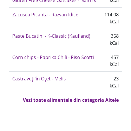
Gluten Free Cheese Oatcakes - Nairn's
kCal
Zacusca Picanta - Razvan Idicel
114.08
kCal
Paste Bucatini - K-Classic (Kaufland)
358
kCal
Corn chips - Paprika Chili - Riso Scotti
457
kCal
Castraveți în Oțet - Melis
23
kCal
Vezi toate alimentele din categoria Altele