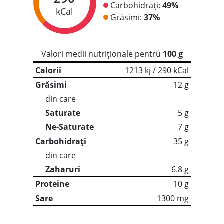
Carbohidrați:
49%
kCal
Grăsimi:
37%
Valori medii nutriționale pentru
100 g
Calorii
1213 kj / 290 kCal
Grăsimi
12 g
din care
Saturate
5 g
Ne-Saturate
7 g
Carbohidrați
35 g
din care
Zaharuri
6.8 g
Proteine
10 g
Sare
1300 mg