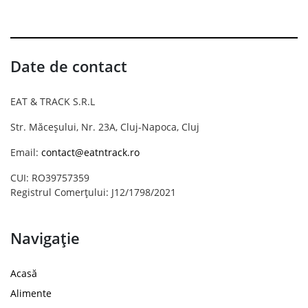
Date de contact
EAT & TRACK S.R.L
Str. Măceșului, Nr. 23A, Cluj-Napoca, Cluj
Email:
contact@eatntrack.ro
CUI: RO39757359
Registrul Comerțului: J12/1798/2021
Navigație
Acasă
Alimente