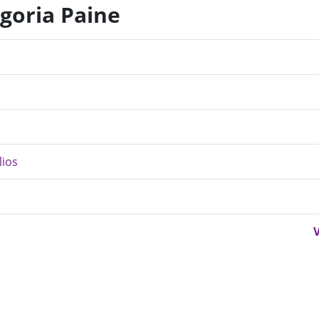
egoria Paine
lios
V