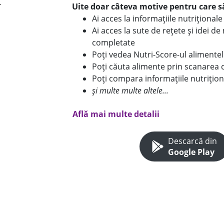
Uite doar câteva motive pentru care să
Ai acces la informațiile nutriționa
Ai acces la sute de rețete și idei d
completate
Poți vedea Nutri-Score-ul alimente
Poți căuta alimente prin scanarea 
Poți compara informațiile nutrițion
și multe multe altele...
Află mai multe detalii
Descarcă din
Google Play