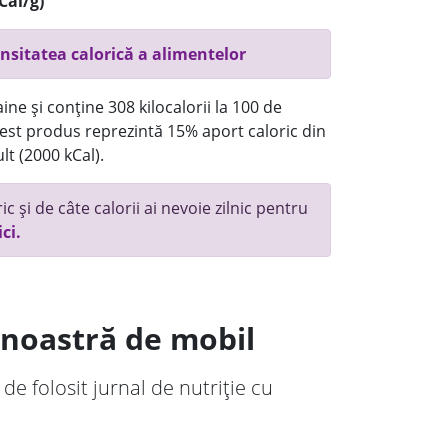
Cal/g)
nsitatea calorică a alimentelor
ne și conține 308 kilocalorii la 100 de
st produs reprezintă 15% aport caloric din
lt (2000 kCal).
c și de câte calorii ai nevoie zilnic pentru
ici.
a noastră de mobil
 de folosit jurnal de nutriție cu