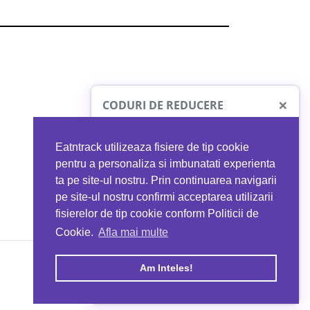
×
CODURI DE REDUCERE
Eatntrack utilizeaza fisiere de tip cookie
O41
MYPROTEIN
pentru a personaliza si imbunatati experienta
ta pe site-ul nostru. Prin continuarea navigarii
 orice comandă
Ai
40%
reducere la orice comandă
pe site-ul nostru confirmi acceptarea utilizarii
EATNTRACK
folosind codul
EATTRACK
fisierelor de tip cookie conform Politicii de
Cookie.
Afla mai multe
acum
Profită acum
Am Inteles!
Copyright © 2026 EAT & TRACK S.R.L