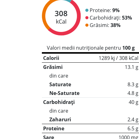
Proteine:
9%
308
Carbohidrați:
53%
kCal
Grăsimi:
38%
Valori medii nutriționale pentru
100 g
Calorii
1289 kj / 308 kCal
Grăsimi
13.1 g
din care
Saturate
8.3 g
Ne-Saturate
4.8 g
Carbohidrați
40 g
din care
Zaharuri
2.4 g
Proteine
6.5 g
Sare
1000 mg