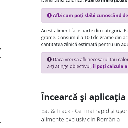
Densitatea calorică:
Foarte mare (3.08k
Află cum poți slăbi cunoscând de
Acest aliment face parte din categoria Pai
grame. Consumul a 100 de grame din ace
cantitatea zilnică estimată pentru un adu
Dacă vrei să afli necesarul tău calori
a-ți atinge obiectivul,
îl poți calcula a
Încearcă și aplicați
Eat & Track - Cel mai rapid și ușor
alimente exclusiv din România