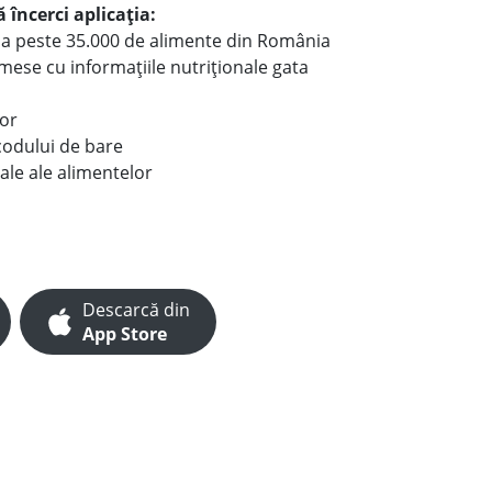
 încerci aplicația:
le a peste 35.000 de alimente din România
e mese cu informațiile nutriționale gata
lor
codului de bare
ale ale alimentelor
Descarcă din
App Store