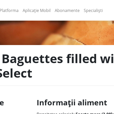
(current)
(current)
Platforma
Aplicație Mobil
Abonamente
Specialiști
 Baguettes filled w
Select
le
Informații aliment