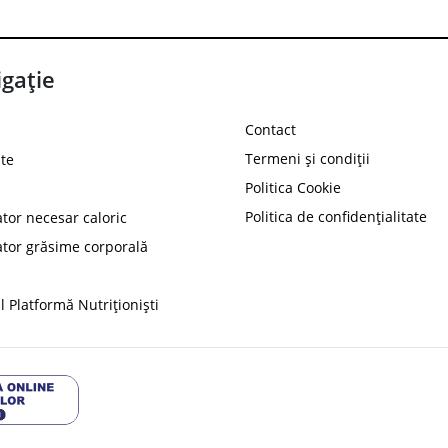
gație
Contact
Termeni și condiții
te
Politica Cookie
Politica de confidențialitate
ator necesar caloric
PROT
ator grăsime corporală
Ai
10%
reducere la
folosind codul
 Platformă Nutriționiști
Profită 