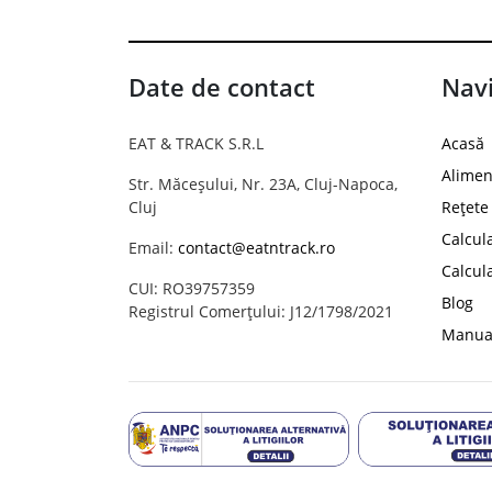
Date de contact
Navi
EAT & TRACK S.R.L
Acasă
Alimen
Str. Măceșului, Nr. 23A, Cluj-Napoca,
Cluj
Rețete
Calcul
Email:
contact@eatntrack.ro
Calcul
CUI: RO39757359
Blog
Registrul Comerțului: J12/1798/2021
Manual